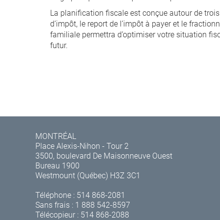
La planification fiscale est conçue autour de trois
d’impôt, le report de l’impôt à payer et le fracti
familiale permettra d’optimiser votre situation fi
futur.
MONTRÉAL
Place Alexis-Nihon - Tour 2
3500, boulevard De Maisonneuve Ouest
Bureau 1900
Westmount (Québec) H3Z 3C1
Téléphone :
514 868-2081
Sans frais :
1 888 542-8597
Télécopieur : 514 868-2088