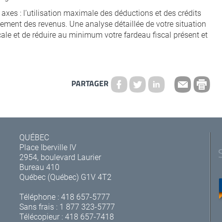
 axes : l’utilisation maximale des déductions et des crédits
onnement des revenus. Une analyse détaillée de votre situation
scale et de réduire au minimum votre fardeau fiscal présent et
PARTAGER
QUÉBEC
Place Iberville IV
2954, boulevard Laurier
Bureau 410
Québec (Québec) G1V 4T2
Téléphone :
418 657-5777
Sans frais :
1 877 323-5777
Télécopieur : 418 657-7418