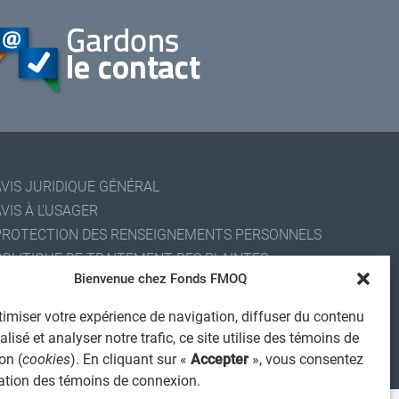
AVIS JURIDIQUE GÉNÉRAL
VIS À L'USAGER
PROTECTION DES RENSEIGNEMENTS PERSONNELS
POLITIQUE DE TRAITEMENT DES PLAINTES
Bienvenue chez Fonds FMOQ
REGISTRE DES CONFLITS D'INTÉRÊTS
IENS UTILES
imiser votre expérience de navigation, diffuser du contenu
ALERTE INTERNET
lisé et analyser notre trafic, ce site utilise des témoins de
on (
cookies
). En cliquant sur «
Accepter
», vous consentez
 2026 Société de services financiers Fonds FMOQ inc.
ous droits réservés.
isation des témoins de connexion.