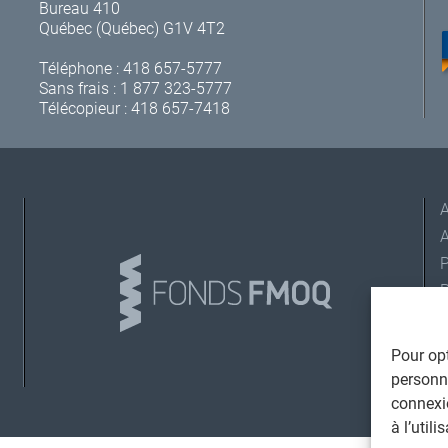
Bureau 410
Québec (Québec) G1V 4T2
Téléphone :
418 657-5777
Sans frais :
1 877 323-5777
Télécopieur : 418 657-7418
A
L
Pour opt
personna
connexi
©
T
à l’util