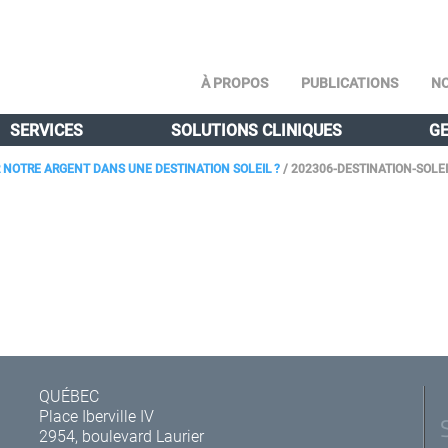
À PROPOS
PUBLICATIONS
NO
SERVICES
SOLUTIONS CLINIQUES
GE
NOTRE ARGENT DANS UNE DESTINATION SOLEIL ?
/
202306-DESTINATION-SOLE
QUÉBEC
Place Iberville IV
2954, boulevard Laurier