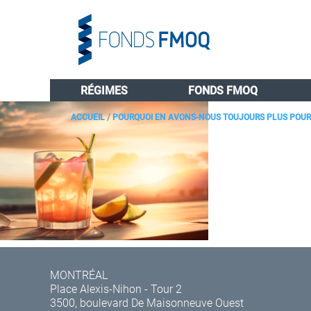
RÉGIMES
FONDS FMOQ
ACCUEIL
/
POURQUOI EN AVONS-NOUS TOUJOURS PLUS POUR 
MONTRÉAL
Place Alexis-Nihon - Tour 2
3500, boulevard De Maisonneuve Ouest