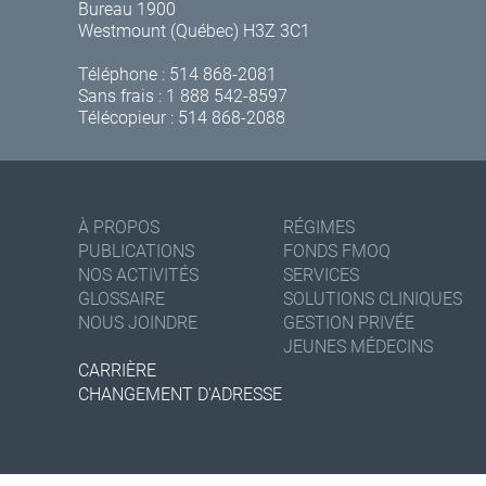
Bureau 1900
Westmount (Québec) H3Z 3C1
Téléphone :
514 868-2081
Sans frais :
1 888 542-8597
Télécopieur : 514 868-2088
À PROPOS
RÉGIMES
PUBLICATIONS
FONDS FMOQ
NOS ACTIVITÉS
SERVICES
GLOSSAIRE
SOLUTIONS CLINIQUES
NOUS JOINDRE
GESTION PRIVÉE
JEUNES MÉDECINS
CARRIÈRE
CHANGEMENT D'ADRESSE