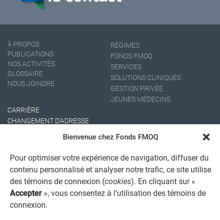
À PROPOS
RÉGIMES
PUBLICATIONS
FONDS FMOQ
NOS ACTIVITÉS
SERVICES
GLOSSAIRE
SOLUTIONS CLINIQUES
NOUS JOINDRE
GESTION PRIVÉE
JEUNES MÉDECINS
CARRIÈRE
CHANGEMENT D'ADRESSE
Bienvenue chez Fonds FMOQ
Pour optimiser votre expérience de navigation, diffuser du
contenu personnalisé et analyser notre trafic, ce site utilise
des témoins de connexion (
cookies
). En cliquant sur «
Accepter
», vous consentez à l’utilisation des témoins de
connexion.
AVIS JURIDIQUE GÉNÉRAL
AVIS À L'USAGER