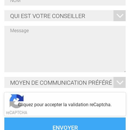
*
Qui
est
votre
conseiller
Message
*
*
Moyen
de
communication
préféré
Je
ne
*
Cliquez pour accepter la validation reCaptcha.
suis
pas
un
robot