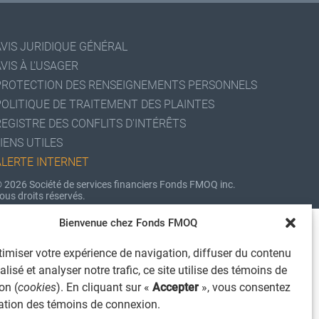
AVIS JURIDIQUE GÉNÉRAL
VIS À L'USAGER
PROTECTION DES RENSEIGNEMENTS PERSONNELS
POLITIQUE DE TRAITEMENT DES PLAINTES
REGISTRE DES CONFLITS D'INTÉRÊTS
IENS UTILES
ALERTE INTERNET
 2026 Société de services financiers Fonds FMOQ inc.
ous droits réservés.
Bienvenue chez Fonds FMOQ
imiser votre expérience de navigation, diffuser du contenu
lisé et analyser notre trafic, ce site utilise des témoins de
on (
cookies
). En cliquant sur «
Accepter
», vous consentez
isation des témoins de connexion.