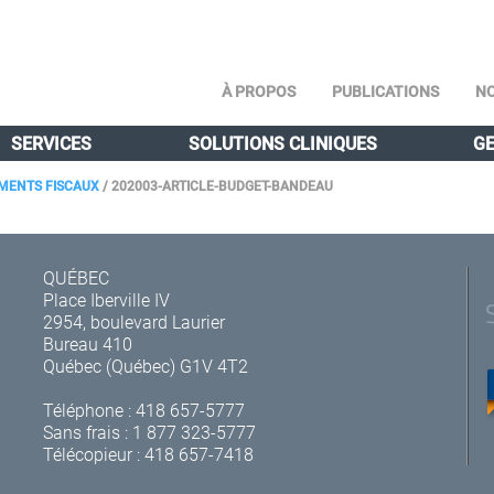
À PROPOS
PUBLICATIONS
NO
SERVICES
SOLUTIONS CLINIQUES
GE
EMENTS FISCAUX
/
202003-ARTICLE-BUDGET-BANDEAU
QUÉBEC
Place Iberville IV
2954, boulevard Laurier
Bureau 410
Québec (Québec) G1V 4T2
Téléphone :
418 657-5777
Sans frais :
1 877 323-5777
Télécopieur : 418 657-7418