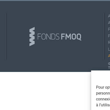
A
L
©
T
Pour opt
personna
connexi
à l’util