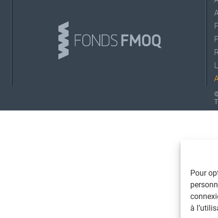
A
L
©
T
Pour opt
personna
connexi
à l’util