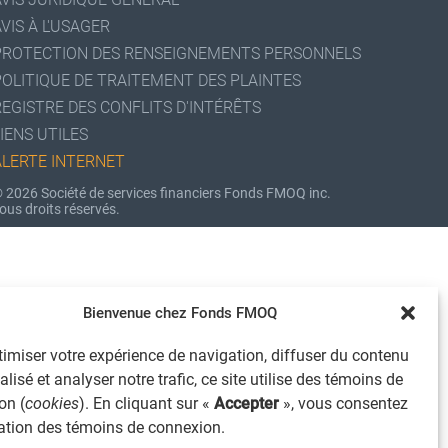
VIS À L'USAGER
PROTECTION DES RENSEIGNEMENTS PERSONNELS
POLITIQUE DE TRAITEMENT DES PLAINTES
REGISTRE DES CONFLITS D'INTÉRÊTS
IENS UTILES
ALERTE INTERNET
 2026 Société de services financiers Fonds FMOQ inc.
ous droits réservés.
Bienvenue chez Fonds FMOQ
imiser votre expérience de navigation, diffuser du contenu
lisé et analyser notre trafic, ce site utilise des témoins de
on (
cookies
). En cliquant sur «
Accepter
», vous consentez
isation des témoins de connexion.