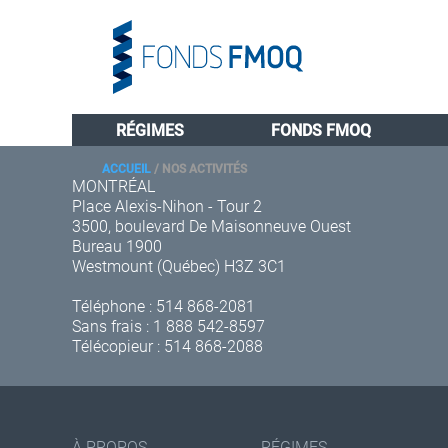
RÉGIMES
FONDS FMOQ
ACCUEIL
/
NOS ACTIVITÉS
MONTRÉAL
Place Alexis-Nihon - Tour 2
3500, boulevard De Maisonneuve Ouest
Bureau 1900
Westmount (Québec) H3Z 3C1
Téléphone :
514 868-2081
Sans frais :
1 888 542-8597
Télécopieur : 514 868-2088
À PROPOS
RÉGIMES