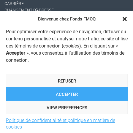
CARRIÈRE
CHANGEMENT D'ADRESSE
Bienvenue chez Fonds FMOQ
Pour optimiser votre expérience de navigation, diffuser du
contenu personnalisé et analyser notre trafic, ce site utilise
des témoins de connexion (
cookies
). En cliquant sur «
Accepter
», vous consentez à l’utilisation des témoins de
connexion.
AVIS JURIDIQUE GÉNÉRAL
AVIS À L'USAGER
PROTECTION DES RENSEIGNEMENTS PERSONNELS
REFUSER
POLITIQUE DE TRAITEMENT DES PLAINTES
REGISTRE DES CONFLITS D'INTÉRÊTS
LIENS UTILES
ACCEPTER
ALERTE INTERNET
VIEW PREFERENCES
Politique de confidentialité et politique en matière de
© 2026 Société de services financiers Fonds FMOQ inc.
Tous
cookies
droits réservés.