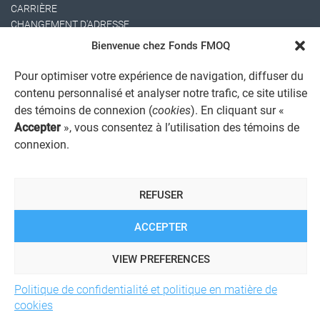
CARRIÈRE
CHANGEMENT D'ADRESSE
Bienvenue chez Fonds FMOQ
Pour optimiser votre expérience de navigation, diffuser du
contenu personnalisé et analyser notre trafic, ce site utilise
des témoins de connexion (
cookies
). En cliquant sur «
Accepter
», vous consentez à l’utilisation des témoins de
connexion.
AVIS JURIDIQUE GÉNÉRAL
AVIS À L'USAGER
PROTECTION DES RENSEIGNEMENTS PERSONNELS
REFUSER
POLITIQUE DE TRAITEMENT DES PLAINTES
REGISTRE DES CONFLITS D'INTÉRÊTS
LIENS UTILES
ACCEPTER
ALERTE INTERNET
VIEW PREFERENCES
Politique de confidentialité et politique en matière de
© 2026 Société de services financiers Fonds FMOQ inc.
Tous
cookies
droits réservés.