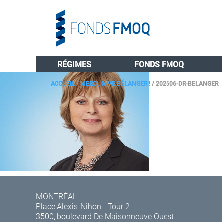
RÉGIMES
FONDS FMOQ
ACCUEIL
/
MERCI, MME BÉLANGER !
/
202606-DR-BELANGER
MONTRÉAL
Place Alexis-Nihon - Tour 2
3500, boulevard De Maisonneuve Ouest