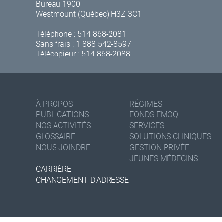
Bureau 1900
Westmount (Québec) H3Z 3C1
Téléphone :
514 868-2081
Sans frais :
1 888 542-8597
Télécopieur : 514 868-2088
À PROPOS
RÉGIMES
PUBLICATIONS
FONDS FMOQ
NOS ACTIVITÉS
SERVICES
GLOSSAIRE
SOLUTIONS CLINIQUES
NOUS JOINDRE
GESTION PRIVÉE
JEUNES MÉDECINS
CARRIÈRE
CHANGEMENT D'ADRESSE