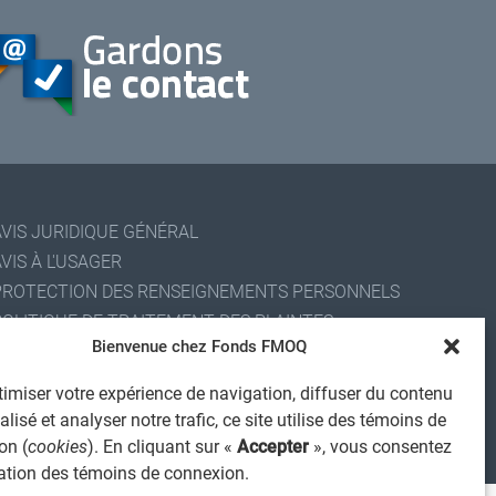
AVIS JURIDIQUE GÉNÉRAL
VIS À L'USAGER
PROTECTION DES RENSEIGNEMENTS PERSONNELS
POLITIQUE DE TRAITEMENT DES PLAINTES
Bienvenue chez Fonds FMOQ
REGISTRE DES CONFLITS D'INTÉRÊTS
IENS UTILES
imiser votre expérience de navigation, diffuser du contenu
ALERTE INTERNET
lisé et analyser notre trafic, ce site utilise des témoins de
on (
cookies
). En cliquant sur «
Accepter
», vous consentez
 2026 Société de services financiers Fonds FMOQ inc.
ous droits réservés.
isation des témoins de connexion.