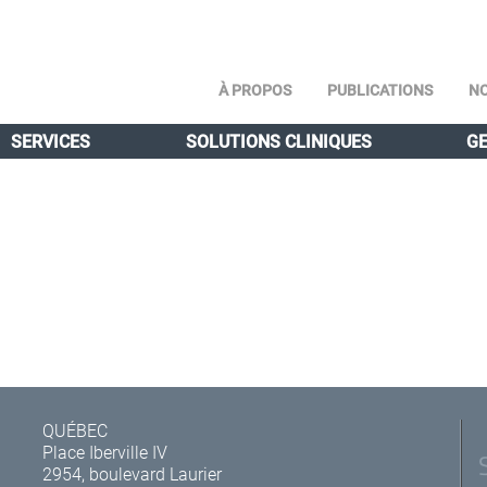
À PROPOS
PUBLICATIONS
NO
SERVICES
SOLUTIONS CLINIQUES
GE
QUÉBEC
Place Iberville IV
2954, boulevard Laurier