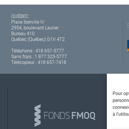
QUÉBEC
Place Iberville IV
2954, boulevard Laurier
Bureau 410
Québec (Québec) G1V 4T2
Téléphone :
418 657-5777
Sans frais :
1 877 323-5777
Télécopieur : 418 657-7418
Pour opt
A
personna
connexi
à l’util