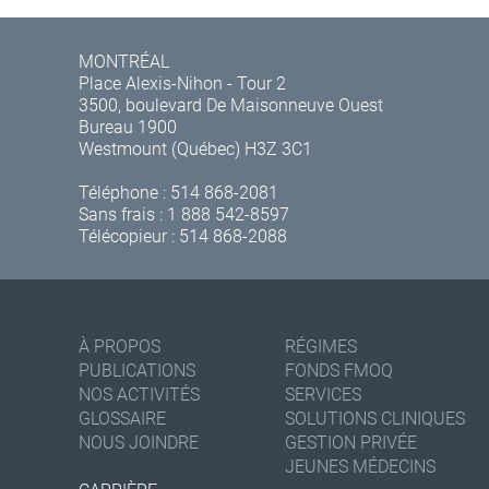
MONTRÉAL
Place Alexis-Nihon - Tour 2
3500, boulevard De Maisonneuve Ouest
Bureau 1900
Westmount (Québec) H3Z 3C1
Téléphone :
514 868-2081
Sans frais :
1 888 542-8597
Télécopieur : 514 868-2088
À PROPOS
RÉGIMES
PUBLICATIONS
FONDS FMOQ
NOS ACTIVITÉS
SERVICES
GLOSSAIRE
SOLUTIONS CLINIQUES
NOUS JOINDRE
GESTION PRIVÉE
JEUNES MÉDECINS