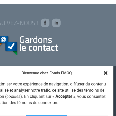
SUIVEZ-NOUS !
Bienvenue chez Fonds FMOQ
AVIS JURIDIQUE GÉNÉRAL
imiser votre expérience de navigation, diffuser du contenu
VIS À L'USAGER
lisé et analyser notre trafic, ce site utilise des témoins de
PROTECTION DES RENSEIGNEMENTS PERSONNELS
on (
cookies
). En cliquant sur «
Accepter
», vous consentez
isation des témoins de connexion.
POLITIQUE DE TRAITEMENT DES PLAINTES
REGISTRE DES CONFLITS D'INTÉRÊTS