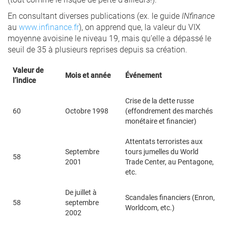
En consultant diverses publications (ex. le guide
INfinance
au
www.infinance.fr
), on apprend que, la valeur du VIX
moyenne avoisine le niveau 19, mais qu’elle a dépassé le
seuil de 35 à plusieurs reprises depuis sa création.
Valeur de
Mois et année
Événement
l’indice
Crise de la dette russe
60
Octobre 1998
(effondrement des marchés
monétaire et financier)
Attentats terroristes aux
Septembre
tours jumelles du World
58
2001
Trade Center, au Pentagone,
etc.
De juillet à
Scandales financiers (Enron,
58
septembre
Worldcom, etc.)
2002