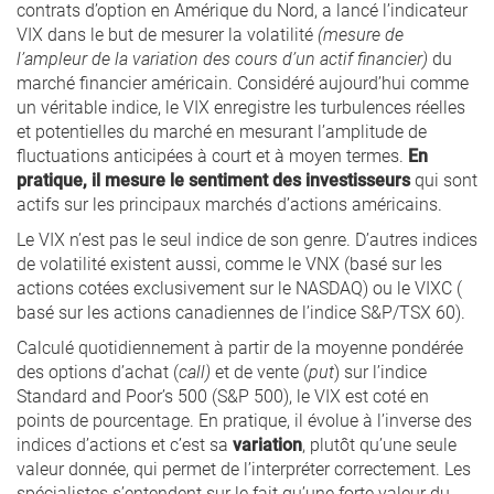
contrats d’option en Amérique du Nord, a lancé l’indicateur
VIX dans le but de mesurer la volatilité
(
mesure de
l’ampleur de la variation des cours d’un actif financier)
du
marché financier américain. Considéré aujourd’hui comme
un véritable indice, le VIX enregistre les turbulences réelles
et potentielles du marché en mesurant l’amplitude de
fluctuations anticipées à court et à moyen termes.
En
pratique,
il mesure le sentiment des investisseurs
qui sont
actifs sur les principaux marchés d’actions américains.
Le VIX n’est pas le seul indice de son genre. D’autres indices
de volatilité existent aussi, comme le VNX (basé sur les
actions cotées exclusivement sur le NASDAQ) ou le VIXC (
basé sur les actions canadiennes de l’indice S&P/TSX 60).
Calculé quotidiennement à partir de la moyenne pondérée
des options d’achat (
call)
et de vente (
put
) sur l’indice
Standard and Poor’s 500 (S&P 500), le VIX est coté en
points de pourcentage. En pratique, il évolue à l’inverse des
indices d’actions et c’est sa
variation
, plutôt qu’une seule
valeur donnée, qui permet de l’interpréter correctement. Les
spécialistes s’entendent sur le fait qu’une forte valeur du