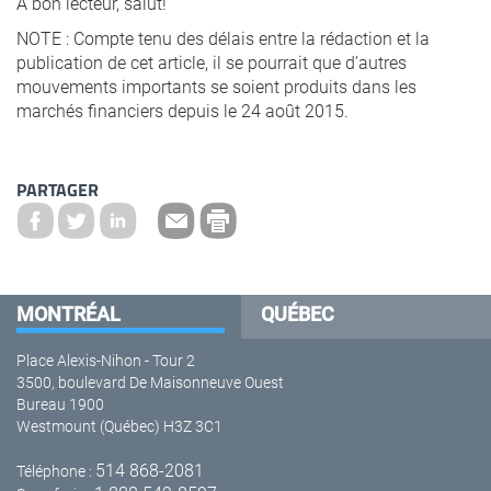
À bon lecteur, salut!
NOTE : Compte tenu des délais entre la rédaction et la
publication de cet article, il se pourrait que d’autres
mouvements importants se soient produits dans les
marchés financiers depuis le 24 août 2015.
PARTAGER
MONTRÉAL
QUÉBEC
Place Alexis-Nihon - Tour 2
3500, boulevard De Maisonneuve Ouest
Bureau 1900
Westmount (Québec) H3Z 3C1
514 868-2081
Téléphone :