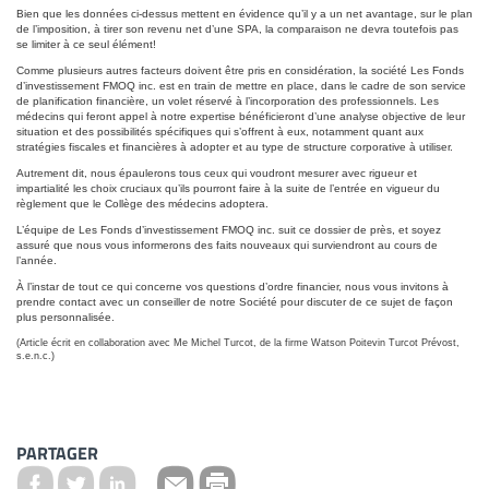
Bien que les données ci-dessus mettent en évidence qu’il y a un net avantage, sur le plan
de l’imposition, à tirer son revenu net d’une SPA, la comparaison ne devra toutefois pas
se limiter à ce seul élément!
Comme plusieurs autres facteurs doivent être pris en considération, la société Les Fonds
d’investissement FMOQ inc. est en train de mettre en place, dans le cadre de son service
de planification financière, un volet réservé à l’incorporation des professionnels. Les
médecins qui feront appel à notre expertise bénéficieront d’une analyse objective de leur
situation et des possibilités spécifiques qui s’offrent à eux, notamment quant aux
stratégies fiscales et financières à adopter et au type de structure corporative à utiliser.
Autrement dit, nous épaulerons tous ceux qui voudront mesurer avec rigueur et
impartialité les choix cruciaux qu’ils pourront faire à la suite de l’entrée en vigueur du
règlement que le Collège des médecins adoptera.
L’équipe de Les Fonds d’investissement FMOQ inc. suit ce dossier de près, et soyez
assuré que nous vous informerons des faits nouveaux qui surviendront au cours de
l’année.
À l’instar de tout ce qui concerne vos questions d’ordre financier, nous vous invitons à
prendre contact avec un conseiller de notre Société pour discuter de ce sujet de façon
plus personnalisée.
(Article écrit en collaboration avec Me Michel Turcot, de la firme Watson Poitevin Turcot Prévost,
s.e.n.c.)
PARTAGER