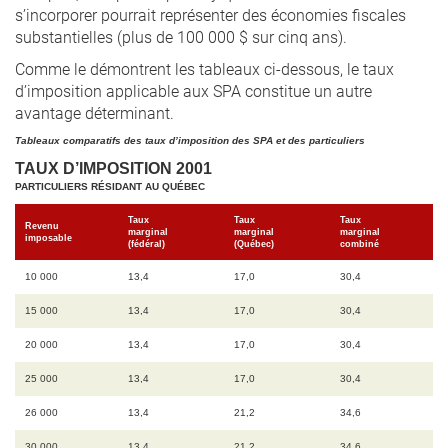
s’incorporer pourrait représenter des économies fiscales
substantielles (plus de 100 000 $ sur cinq ans).
Comme le démontrent les tableaux ci-dessous, le taux
d’imposition applicable aux SPA constitue un autre
avantage déterminant.
Tableaux comparatifs des taux d’imposition des SPA et des particuliers
TAUX D’IMPOSITION 2001
PARTICULIERS RÉSIDANT AU QUÉBEC
Taux
Taux
Taux
Revenu
marginal
marginal
marginal
imposable
(fédéral)
(Québec)
combiné
10 000
13,4
17,0
30,4
15 000
13,4
17,0
30,4
20 000
13,4
17,0
30,4
25 000
13,4
17,0
30,4
26 000
13,4
21,2
34,6
30 000
13,4
21,2
34,6