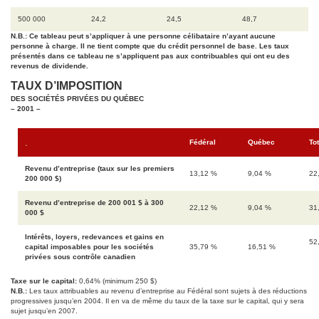
500 000
24,2
24,5
48,7
N.B.:
Ce tableau peut s’appliquer à une personne célibataire n’ayant aucune
personne à charge. Il ne tient compte que du crédit personnel de base. Les taux
présentés dans ce tableau ne s’appliquent pas aux contribuables qui ont eu des
revenus de dividende.
TAUX D’IMPOSITION
DES SOCIÉTÉS PRIVÉES DU QUÉBEC
– 2001 –
.
Fédéral
Québec
Tot
Revenu d’entreprise (taux sur les premiers
13,12 %
9,04 %
22
200 000 $)
Revenu d’entreprise de 200 001 $ à 300
22,12 %
9,04 %
31
000 $
Intérêts, loyers, redevances et gains en
52
capital imposables pour les sociétés
35,79 %
16,51 %
privées sous contrôle canadien
Taxe sur le capital:
0,64% (minimum 250 $)
N.B.:
Les taux attribuables au revenu d’entreprise au Fédéral sont sujets à des réductions
progressives jusqu’en 2004. Il en va de même du taux de la taxe sur le capital, qui y sera
sujet jusqu’en 2007.