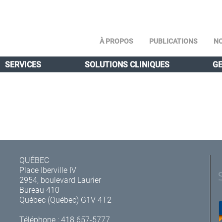
À PROPOS
PUBLICATIONS
NO
SERVICES
SOLUTIONS CLINIQUES
GE
QUÉBEC
Place Iberville IV
2954, boulevard Laurier
Bureau 410
Québec (Québec) G1V 4T2
Téléphone :
418 657-5777