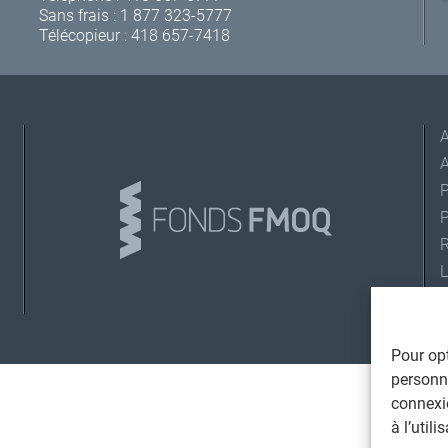
Sans frais :
1 877 323-5777
Télécopieur : 418 657-7418
A
L
©
T
Pour opt
personna
connexi
à l’util