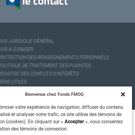
AVIS JURIDIQUE GÉNÉRAL
VIS À L'USAGER
PROTECTION DES RENSEIGNEMENTS PERSONNELS
POLITIQUE DE TRAITEMENT DES PLAINTES
REGISTRE DES CONFLITS D'INTÉRÊTS
IENS UTILES
ALERTE INTERNET
Bienvenue chez Fonds FMOQ
 2026 Société de services financiers Fonds FMOQ inc.
ous droits réservés.
imiser votre expérience de navigation, diffuser du contenu
lisé et analyser notre trafic, ce site utilise des témoins de
on (
cookies
). En cliquant sur «
Accepter
», vous consentez
isation des témoins de connexion.