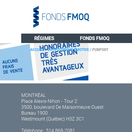
RÉGIMES
FONDS FMOQ
ACCUEIL
/
L’HYPOTHÈQUE ÉMOTIVE
/
PUBPOST
MONTRÉAL
Place Alexis-Nihon - Tour 2
3500, boulevard De Maisonneuve Ouest
Bureau 1900
Westmount (Québec) H3Z 3C1
Téléphone :
514 868-2081