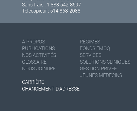
Sans frais :
1 888 542-8597
Télécopieur : 514 868-2088
À PROPOS
RÉGIMES
PUBLICATIONS
FONDS FMOQ
NOS ACTIVITÉS
SERVICES
GLOSSAIRE
SOLUTIONS CLINIQUES
NOUS JOINDRE
GESTION PRIVÉE
JEUNES MÉDECINS
CARRIÈRE
CHANGEMENT D'ADRESSE