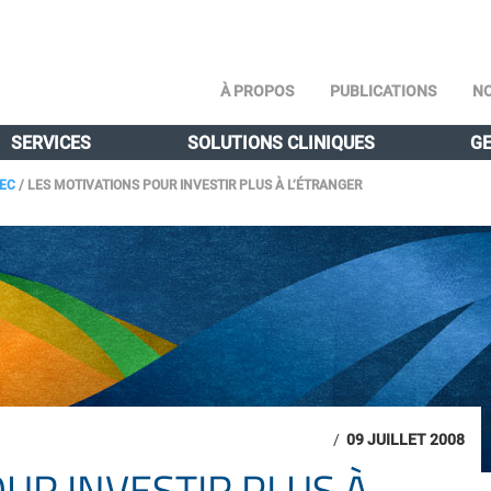
À PROPOS
PUBLICATIONS
NO
SERVICES
SOLUTIONS CLINIQUES
GE
BEC
/
LES MOTIVATIONS POUR INVESTIR PLUS À L’ÉTRANGER
/
09 JUILLET 2008
UR INVESTIR PLUS À