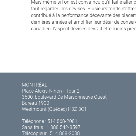
Mais même si l’on est convaincu qu’il faille aller 
faut regarder : les devises. Plusieurs fonds n’off
contribué à la performance décevante des placem
dernières années et amplifier leur désir de conse
canadien, l’aspect devises devrait être moins pré
MONTRÉAL
Place Alexis-Nihon - Tour 2
3500, boulevard De Maisonneuve Ouest
Bureau 1900
Westmount (Québec) H3Z 3C1
Téléphone :
514 868-2081
Sans frais :
1 888 542-8597
Télécopieur : 514 868-2088