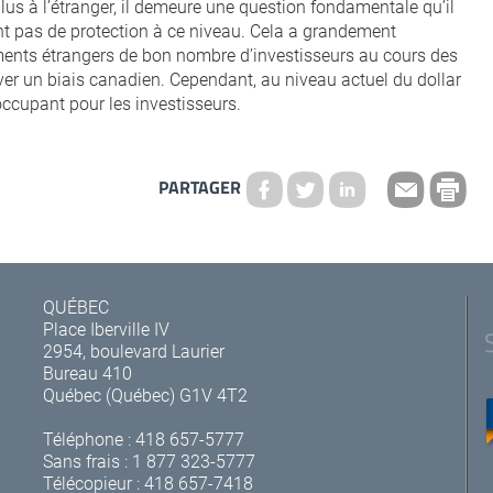
plus à l’étranger, il demeure une question fondamentale qu’il
rent pas de protection à ce niveau. Cela a grandement
ents étrangers de bon nombre d’investisseurs au cours des
rver un biais canadien. Cependant, au niveau actuel du dollar
occupant pour les investisseurs.
PARTAGER
QUÉBEC
Place Iberville IV
2954, boulevard Laurier
Bureau 410
Québec (Québec) G1V 4T2
Téléphone :
418 657-5777
Sans frais :
1 877 323-5777
Télécopieur : 418 657-7418