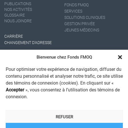
PUBLICATIONS
FONDS FMOQ
NOS ACTIVITÉS
SERVICES
GLOSSAIRE
SOLUTIONS CLINIQUES
NOUS JOINDRE
GESTION PRIVÉE
JEUNES MÉDECINS
CARRIÈRE
CHANGEMENT D'ADRESSE
Bienvenue chez Fonds FMOQ
Pour optimiser votre expérience de navigation, diffuser du
contenu personnalisé et analyser notre trafic, ce site utilise
des témoins de connexion (
cookies
). En cliquant sur «
Accepter
», vous consentez à l’utilisation des témoins de
AVIS JURIDIQUE GÉNÉRAL
connexion.
AVIS À L'USAGER
PROTECTION DES RENSEIGNEMENTS PERSONNELS
POLITIQUE DE TRAITEMENT DES PLAINTES
REFUSER
REGISTRE DES CONFLITS D'INTÉRÊTS
LIENS UTILES