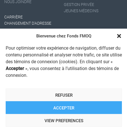
NOUS JOINDRE
GESTION PRIVÉE
JEUNES MÉDECINS
CARRIÈRE
CHANGEMENT D'ADRESSE
Bienvenue chez Fonds FMOQ
Pour optimiser votre expérience de navigation, diffuser du
contenu personnalisé et analyser notre trafic, ce site utilise
des témoins de connexion (
cookies
). En cliquant sur «
Accepter
», vous consentez à l’utilisation des témoins de
AVIS JURIDIQUE GÉNÉRAL
connexion.
AVIS À L'USAGER
PROTECTION DES RENSEIGNEMENTS PERSONNELS
POLITIQUE DE TRAITEMENT DES PLAINTES
REFUSER
REGISTRE DES CONFLITS D'INTÉRÊTS
LIENS UTILES
ACCEPTER
ALERTE INTERNET
VIEW PREFERENCES