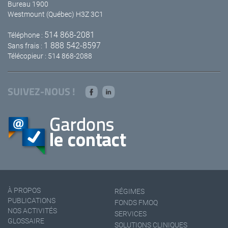
Bureau 1900
Westmount (Québec) H3Z 3C1
514 868-2081
Téléphone :
1 888 542-8597
Sans frais :
Télécopieur : 514 868-2088
SUIVEZ-NOUS !
À PROPOS
RÉGIMES
PUBLICATIONS
FONDS FMOQ
NOS ACTIVITÉS
SERVICES
GLOSSAIRE
SOLUTIONS CLINIQUES