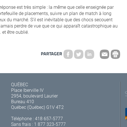
 réponse est très simple : la même que celle enseignée par
portefeuille de placements, suivre un plan de match à long
reux du marché. S’il est inévitable que des chocs secouent
 jamais perdre de vue que ce qui apparaît catastrophique au
 et être oublié.
PARTAGER
QUÉBEC
Place Iberville IV
2954, boulevard Laurier
Bureau 410
Québec (Québec) G1V 4T2
Téléphone :
418 657-5777
Sans frais :
1 877 323-5777