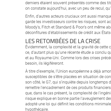
derniers étaient souvent présentés comme des titr
on constate aujourd’hui, avec un peu de recul, qu
Enfin, d’autres acteurs cruciaux ont aussi manqué
garde les investisseurs contre les risques, sont a
Moody’s, Fitch et Standard & Poor’s ont même abai
déconfitures d’établissements de crédit aux États
LES RETOMBÉES DE LA CRISE
Évidemment, la complexité et la gravité de cette 
ce, d’autant plus qu’une récente étude a conclu q
et au Royaume-Uni. Comme lors des crises précéden
besoin, ils légiféreront.
À titre d’exemple, l’Union européenne a déjà amor
susceptibles de s’être placées en situation de confl
son côté, le G7, qui s’inquiète depuis longtemps
remettre l’encadrement de ces produits financiers à
que, dans le cas présent, la complexité de l’ingéni
risque explique en bonne partie l’aveuglement de
adopté une loi qui définit les conditions minimal
hypothécaire.