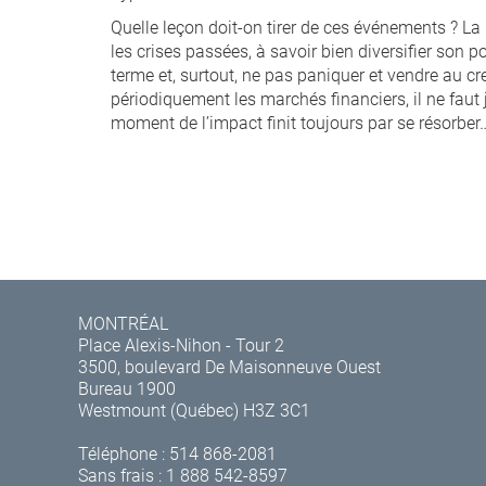
Quelle leçon doit-on tirer de ces événements ? La
les crises passées, à savoir bien diversifier son 
terme et, surtout, ne pas paniquer et vendre au c
périodiquement les marchés financiers, il ne faut
moment de l’impact finit toujours par se résorber…
MONTRÉAL
Place Alexis-Nihon - Tour 2
3500, boulevard De Maisonneuve Ouest
Bureau 1900
Westmount (Québec) H3Z 3C1
Téléphone :
514 868-2081
Sans frais :
1 888 542-8597