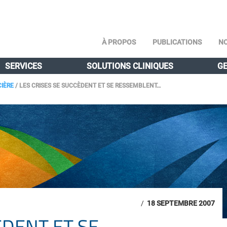
À PROPOS
PUBLICATIONS
NO
SERVICES
SOLUTIONS CLINIQUES
GE
CIÈRE
/
LES CRISES SE SUCCÈDENT ET SE RESSEMBLENT…
/
18 SEPTEMBRE 2007
ÈDENT ET SE