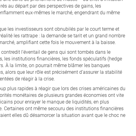
tirés au départ par des perspectives de gains, les
ils enflamment eux-mêmes le marché, engendrant du même
que les investisseurs sont obnubilés par le court terme et
réalité les rattrape : la demande se tarit et un grand nombre
marché, amplifiant cette fois le mouvement à la baisse.
s contredit l’éventail de gens qui sont tombés dans le
 les institutions financières, les fonds spéculatifs (hedge
urs. À la limite, on pourrait même blâmer les banques
s, alors que leur rôle est précisément d’assurer la stabilité
entées de réagir à la crise.
oup plus rapides à réagir que lors des crises américaines du
utorités monétaires de plusieurs grandes économies ont vite
icains pour enrayer le manque de liquidités, en plus
e. Certaines ont même secouru des institutions financières
raient elles dû désamorcer la situation avant que le choc ne