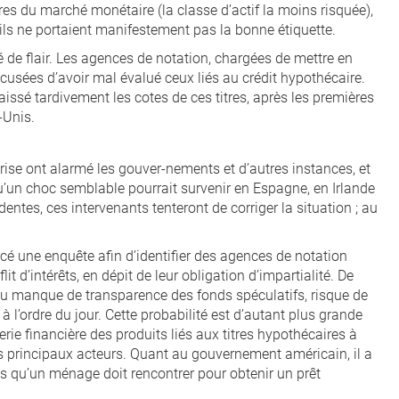
es du marché monétaire (la classe d’actif la moins risquée),
’ils ne portaient manifestement pas la bonne étiquette.
 de flair. Les agences de notation, chargées de mettre en
ccusées d’avoir mal évalué ceux liés au crédit hypothécaire.
ssé tardivement les cotes de ces titres, après les premières
-Unis.
crise ont alarmé les gouver-nements et d’autres instances, et
u’un choc semblable pourrait survenir en Espagne, en Irlande
tes, ces intervenants tenteront de corriger la situation ; au
cé une enquête afin d’identifier des agences de notation
it d’intérêts, en dépit de leur obligation d’impartialité. De
 du manque de transparence des fonds spéculatifs, risque de
 l’ordre du jour. Cette probabilité est d’autant plus grande
erie financière des produits liés aux titres hypothécaires à
s principaux acteurs. Quant au gouvernement américain, il a
es qu’un ménage doit rencontrer pour obtenir un prêt