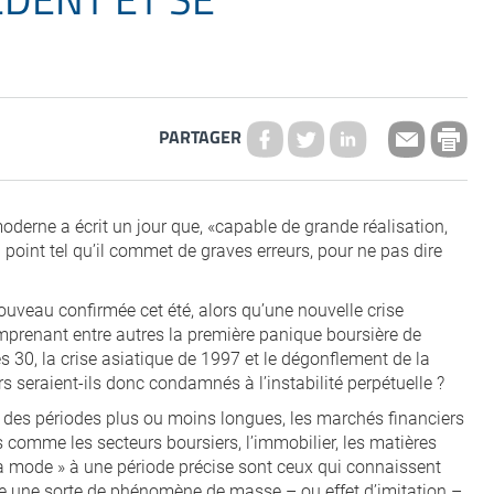
PARTAGER
derne a écrit un jour que, «capable de grande réalisation,
n point tel qu’il commet de graves erreurs, pour ne pas dire
ouveau confirmée cet été, alors qu’une nouvelle crise
omprenant entre autres la première panique boursière de
30, la crise asiatique de 1997 et le dégonflement de la
s seraient-ils donc condamnés à l’instabilité perpétuelle ?
nt des périodes plus ou moins longues, les marchés financiers
 comme les secteurs boursiers, l’immobilier, les matières
 la mode » à une période précise sont ceux qui connaissent
dire une sorte de phénomène de masse – ou effet d’imitation –