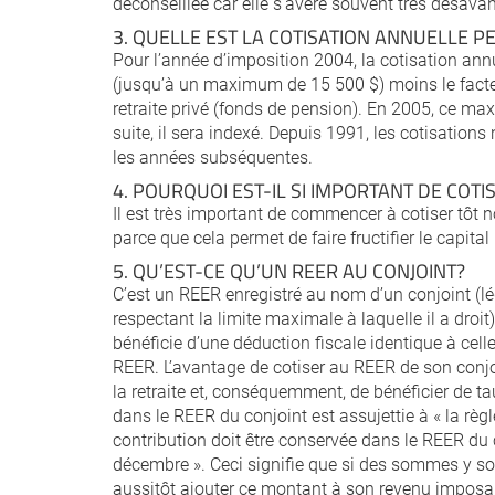
déconseillée car elle s’avère souvent très désavan
3. QUELLE EST LA COTISATION ANNUELLE P
Pour l’année d’imposition 2004, la cotisation an
(jusqu’à un maximum de 15 500 $) moins le facteu
retraite privé (fonds de pension). En 2005, ce ma
suite, il sera indexé. Depuis 1991, les cotisations
les années subséquentes.
4. POURQUOI EST-IL SI IMPORTANT DE COTI
Il est très important de commencer à cotiser tôt
parce que cela permet de faire fructifier le capital
5. QU’EST-CE QU’UN REER AU CONJOINT?
C’est un REER enregistré au nom d’un conjoint (lég
respectant la limite maximale à laquelle il a droit
bénéficie d’une déduction fiscale identique à celle 
REER. L’avantage de cotiser au REER de son conjoin
la retraite et, conséquemment, de bénéficier de t
dans le REER du conjoint est assujettie à « la règl
contribution doit être conservée dans le REER du
décembre ». Ceci signifie que si des sommes y sont
aussitôt ajouter ce montant à son revenu imposa