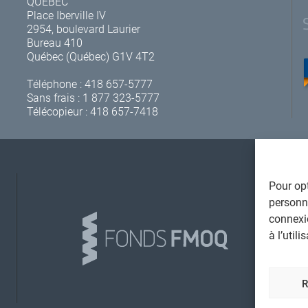
QUÉBEC
Place Iberville IV
2954, boulevard Laurier
Bureau 410
Québec (Québec) G1V 4T2
Téléphone :
418 657-5777
Sans frais :
1 877 323-5777
Télécopieur : 418 657-7418
Pour opt
A
personna
connexi
à l’util
L