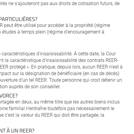
tirés ne s’ajouteront pas aux droits de cotisation futurs, de
 PARTICULIÈRES?
 peut être utilisé pour accéder à la propriété (régime
es études à temps plein (régime d’encouragement à
ractéristiques d’insaisissabilité. À cette date, la Cour
a caractéristique d’insaisissabilité des contrats REER-
REER protégé ». En pratique, depuis lors, aucun REER n’est à
mpact sur la désignation de bénéficiaire (en cas de décès)
’ouverture d’un tel REER. Toute personne qui croit détenir un
tion auprès de son conseiller.
IVORCE?
artagée en deux, au même titre que les autres biens inclus
oine familial n’entraîne toutefois pas nécessairement le
c’est la valeur du REER qui doit être partagée, la
ANT À UN REER?