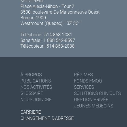
MONTRÉAL
Place Alexis-Nihon - Tour 2
3500, boulevard De Maisonneuve Ouest
Bureau 1900
Westmount (Québec) H3Z 3C1
Téléphone :
514 868-2081
Sans frais :
1 888 542-8597
Télécopieur : 514 868-2088
À PROPOS
RÉGIMES
PUBLICATIONS
FONDS FMOQ
NOS ACTIVITÉS
SERVICES
GLOSSAIRE
SOLUTIONS CLINIQUES
NOUS JOINDRE
GESTION PRIVÉE
JEUNES MÉDECINS
CARRIÈRE
CHANGEMENT D'ADRESSE