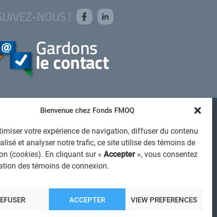
SUIVEZ-NOUS !
Bienvenue chez Fonds FMOQ
AVIS JURIDIQUE GÉNÉRAL
imiser votre expérience de navigation, diffuser du contenu
VIS À L'USAGER
lisé et analyser notre trafic, ce site utilise des témoins de
PROTECTION DES RENSEIGNEMENTS PERSONNELS
on (
cookies
). En cliquant sur «
Accepter
», vous consentez
isation des témoins de connexion.
POLITIQUE DE TRAITEMENT DES PLAINTES
REGISTRE DES CONFLITS D'INTÉRÊTS
IENS UTILES
REFUSER
ACCEPTER
VIEW PREFERENCES
ALERTE INTERNET