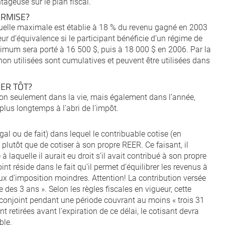
tageuse sur le plan fiscal.
ERMISE?
nuelle maximale est établie à 18 % du revenu gagné en 2003
r d’équivalence si le participant bénéficie d’un régime de
ximum sera porté à 16 500 $, puis à 18 000 $ en 2006. Par la
 non utilisées sont cumulatives et peuvent être utilisées dans
SER TÔT?
 non seulement dans la vie, mais également dans l’année,
 plus longtemps à l’abri de l’impôt.
al ou de fait) dans lequel le contribuable cotise (en
) plutôt que de cotiser à son propre REER. Ce faisant, il
à laquelle il aurait eu droit s’il avait contribué à son propre
t réside dans le fait qu’il permet d’équilibrer les revenus à
aux d’imposition moindres. Attention! La contribution versée
e des 3 ans ». Selon les règles fiscales en vigueur, cette
 conjoint pendant une période couvrant au moins « trois 31
 retirées avant l’expiration de ce délai, le cotisant devra
ble.