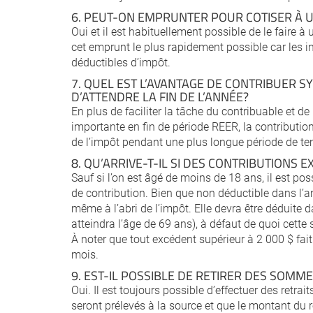
6. PEUT-ON EMPRUNTER POUR COTISER À 
Oui et il est habituellement possible de le faire à
cet emprunt le plus rapidement possible car les i
déductibles d’impôt.
7. QUEL EST L’AVANTAGE DE CONTRIBUER 
D’ATTENDRE LA FIN DE L’ANNÉE?
En plus de faciliter la tâche du contribuable et 
importante en fin de période REER, la contribution r
de l’impôt pendant une plus longue période de t
8. QU’ARRIVE-T-IL SI DES CONTRIBUTIONS
Sauf si l’on est âgé de moins de 18 ans, il est po
de contribution. Bien que non déductible dans l’an
même à l’abri de l’impôt. Elle devra être déduite 
atteindra l’âge de 69 ans), à défaut de quoi cette
À noter que tout excédent supérieur à 2 000 $ fai
mois.
9. EST-IL POSSIBLE DE RETIRER DES SOMM
Oui. Il est toujours possible d’effectuer des retra
seront prélevés à la source et que le montant du re