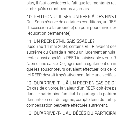
plus, il faut considérer le fait que les montants re
sorte qu’ils seront perdus à jamais.
10. PEUT-ON UTILISER UN REER À DES FINS
Oui. Sous réserve de certaines conditions, un REER
d’accession à la propriété) ou pour poursuivre d
l’éducation permanente).
11. UN REER EST-IL SAISISSABLE?
Jusqu’au 14 mai 2004, certains REER avaient des ca
suprême du Canada a rendu un jugement annulant l
rente, aussi appelés « REER insaisissable » ou « 
l’abri d’une saisie. Ce jugement a également un i
que les souscripteurs devaient effectuer lors de l
tel REER devrait impérativement faire une vérifica
12. QU’ARRIVE-T-IL À UN REER EN CAS DE D
En cas de divorce, la valeur d’un REER doit être p
dans le patrimoine familial. Le partage du patrim
démantèlement du régime; compte tenu du fait que 
compensation peut-être effectuée autrement.
13. QU’ARRIVE-T-IL AU DÉCÈS DU PARTICIP