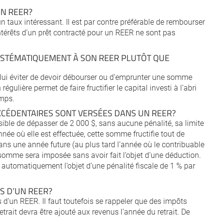
UN REER?
 un taux intéressant. Il est par contre préférable de rembourser
ntérêts d’un prêt contracté pour un REER ne sont pas
SYSTÉMATIQUEMENT À SON REER PLUTÔT QUE
de lui éviter de devoir débourser ou d’emprunter une somme
égulière permet de faire fructifier le capital investi à l’abri
emps.
 EXCÉDENTAIRES SONT VERSÉES DANS UN REER?
ssible de dépasser de 2 000 $, sans aucune pénalité, sa limite
née où elle est effectuée, cette somme fructifie tout de
dans une année future (au plus tard l’année où le contribuable
 somme sera imposée sans avoir fait l’objet d’une déduction.
t automatiquement l’objet d’une pénalité fiscale de 1 % par
ES D’UN REER?
its d’un REER. Il faut toutefois se rappeler que des impôts
trait devra être ajouté aux revenus l’année du retrait. De