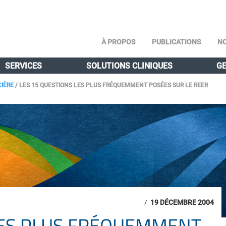
À PROPOS
PUBLICATIONS
NO
SERVICES
SOLUTIONS CLINIQUES
GE
CIÈRE
/
LES 15 QUESTIONS LES PLUS FRÉQUEMMENT POSÉES SUR LE REER
/
19 DÉCEMBRE 2004
LES PLUS FRÉQUEMMENT