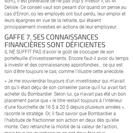
sont), il est préférable de ne pas trop y investir », dit M.
Delisle. Ce conseil vaut son pesant d’or quand on pense au
cas d’Enron, où les employés ont tout perdu, leur emploi et
leurs épargnes en vue de la retraite, qui étaient
principalement investies en actions de leur employeur.
GAFFE 7. SES CONNAISSANCES
FINANCIÈRES SONT DÉFICIENTES
IL NE SUFFIT PAS d’avoir le goût de s’occuper de son
portefeuille d’investissements. Encore faut-il avoir du temps
à investir et des connaissances approfondies… ce qui est
loin d’être toujours le cas, comme l’illustre cette anecdote.
« Je me souviendrai toujours d’un investisseur qui m’avait
dit qu’il était déçu de son conseiller parce qu’il lui avait fait
acheter du Bombardier. Selon lui, ça n’avait pas été un bon
placement parce que « le titre restait toujours à l’intérieur
d’une fourchette de 16 $ à 20 $ depuis plusieurs années »,
raconte le stratège. Or, il faut savoir que Bombardier a
l’habitude de fractionner son action en deux dès qu’elle
monte. Ceci retranche la moitié de la valeur de l’action,
mais tous les investisseurs en ont deux fois plus.