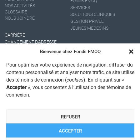
FONDS FMOQ
NOS ACTIVITÉS
SERVICES
GLOSSAIRE
SOLUTIONS CLINIQUES
NOUS JOINDRE
GESTION PRIVÉE
JEUNES MÉDECINS
CARRIÈRE
CHANGEMENT D'ADRESSE
Bienvenue chez Fonds FMOQ
Pour optimiser votre expérience de navigation, diffuser du
contenu personnalisé et analyser notre trafic, ce site utilise
des témoins de connexion (
cookies
). En cliquant sur «
Accepter
», vous consentez à l’utilisation des témoins de
connexion.
AVIS JURIDIQUE GÉNÉRAL
AVIS À L'USAGER
PROTECTION DES RENSEIGNEMENTS PERSONNELS
REFUSER
POLITIQUE DE TRAITEMENT DES PLAINTES
REGISTRE DES CONFLITS D'INTÉRÊTS
LIENS UTILES
ACCEPTER
ALERTE INTERNET