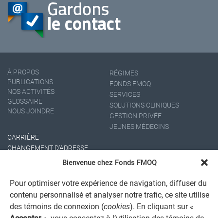
À PROPOS
RÉGIMES
PUBLICATIONS
FONDS FMOQ
NOS ACTIVITÉS
SERVICES
GLOSSAIRE
SOLUTIONS CLINIQUES
NOUS JOINDRE
GESTION PRIVÉE
JEUNES MÉDECINS
CARRIÈRE
CHANGEMENT D'ADRESSE
Bienvenue chez Fonds FMOQ
Pour optimiser votre expérience de navigation, diffuser du
contenu personnalisé et analyser notre trafic, ce site utilise
des témoins de connexion (
cookies
). En cliquant sur «
Accepter
», vous consentez à l’utilisation des témoins de