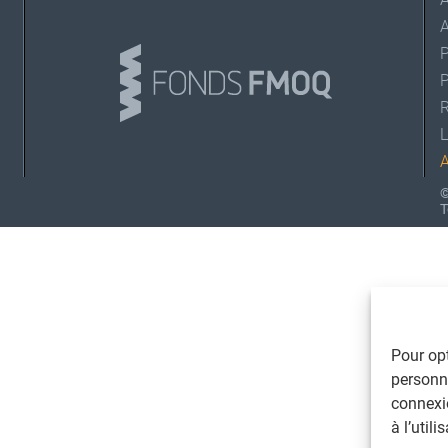
A
L
©
T
Pour opt
personna
connexi
à l’util