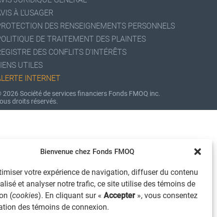
VIS À L'USAGER
PROTECTION DES RENSEIGNEMENTS PERSONNELS
POLITIQUE DE TRAITEMENT DES PLAINTES
REGISTRE DES CONFLITS D'INTÉRÊTS
IENS UTILES
ALERTE INTERNET
 2026 Société de services financiers Fonds FMOQ inc.
ous droits réservés.
Bienvenue chez Fonds FMOQ
imiser votre expérience de navigation, diffuser du contenu
lisé et analyser notre trafic, ce site utilise des témoins de
on (
cookies
). En cliquant sur «
Accepter
», vous consentez
isation des témoins de connexion.