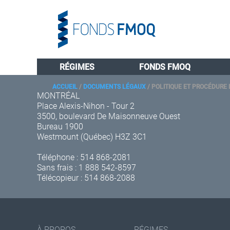
RÉGIMES
FONDS FMOQ
ACCUEIL
/
DOCUMENTS LÉGAUX
/
POLITIQUE ET PROCÉDURE 
MONTRÉAL
Place Alexis-Nihon - Tour 2
3500, boulevard De Maisonneuve Ouest
Bureau 1900
Westmount (Québec) H3Z 3C1
Téléphone :
514 868-2081
Sans frais :
1 888 542-8597
Télécopieur : 514 868-2088
À PROPOS
RÉGIMES