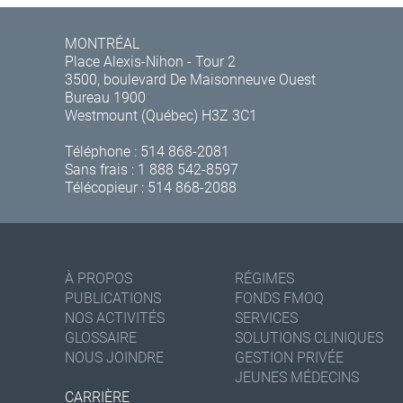
MONTRÉAL
Place Alexis-Nihon - Tour 2
3500, boulevard De Maisonneuve Ouest
Bureau 1900
Westmount (Québec) H3Z 3C1
Téléphone :
514 868-2081
Sans frais :
1 888 542-8597
Télécopieur : 514 868-2088
À PROPOS
RÉGIMES
PUBLICATIONS
FONDS FMOQ
NOS ACTIVITÉS
SERVICES
GLOSSAIRE
SOLUTIONS CLINIQUES
NOUS JOINDRE
GESTION PRIVÉE
JEUNES MÉDECINS
CARRIÈRE