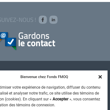
SUIVEZ-NOUS !
AVIS JURIDIQUE GÉNÉRAL
Bienvenue chez Fonds FMOQ
VIS À L'USAGER
imiser votre expérience de navigation, diffuser du contenu
PROTECTION DES RENSEIGNEMENTS PERSONNELS
lisé et analyser notre trafic, ce site utilise des témoins de
POLITIQUE DE TRAITEMENT DES PLAINTES
on (
cookies
). En cliquant sur «
Accepter
», vous consentez
REGISTRE DES CONFLITS D'INTÉRÊTS
isation des témoins de connexion.
IENS UTILES