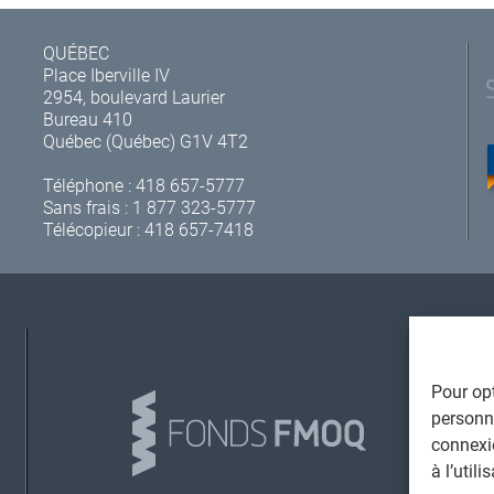
QUÉBEC
Place Iberville IV
2954, boulevard Laurier
Bureau 410
Québec (Québec) G1V 4T2
Téléphone :
418 657-5777
Sans frais :
1 877 323-5777
Télécopieur : 418 657-7418
A
Pour opt
personna
connexi
à l’util
L