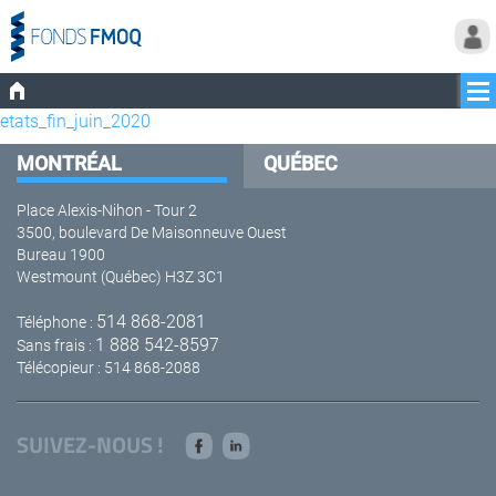
etats_fin_juin_2020
MONTRÉAL
QUÉBEC
Place Alexis-Nihon - Tour 2
3500, boulevard De Maisonneuve Ouest
Bureau 1900
Westmount (Québec) H3Z 3C1
514 868-2081
Téléphone :
1 888 542-8597
Sans frais :
Télécopieur : 514 868-2088
SUIVEZ-NOUS !