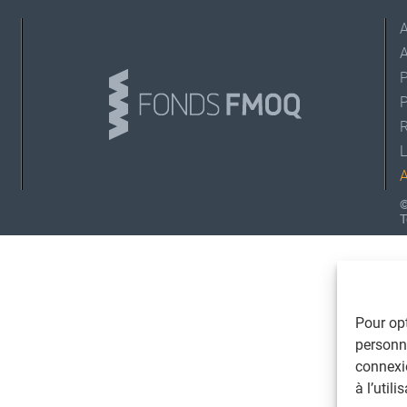
A
L
©
T
Pour opt
personna
connexi
à l’util