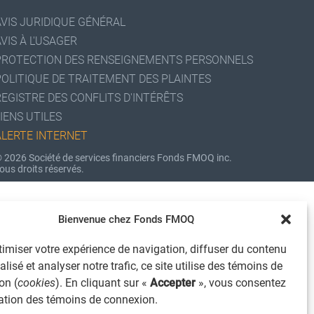
AVIS JURIDIQUE GÉNÉRAL
VIS À L'USAGER
PROTECTION DES RENSEIGNEMENTS PERSONNELS
POLITIQUE DE TRAITEMENT DES PLAINTES
REGISTRE DES CONFLITS D'INTÉRÊTS
IENS UTILES
ALERTE INTERNET
 2026 Société de services financiers Fonds FMOQ inc.
ous droits réservés.
Bienvenue chez Fonds FMOQ
imiser votre expérience de navigation, diffuser du contenu
lisé et analyser notre trafic, ce site utilise des témoins de
on (
cookies
). En cliquant sur «
Accepter
», vous consentez
isation des témoins de connexion.