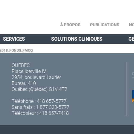
À PROPOS
PUBLICATIONS
NO
SERVICES
SOLUTIONS CLINIQUES
GE
_2018_FONDS_FMOQ
QUÉBEC
Place Iberville IV
2954, boulevard Laurier
Bureau 410
Québec (Québec) G1V 4T2
Téléphone :
418 657-5777
Sans frais :
1 877 323-5777
Télécopieur : 418 657-7418