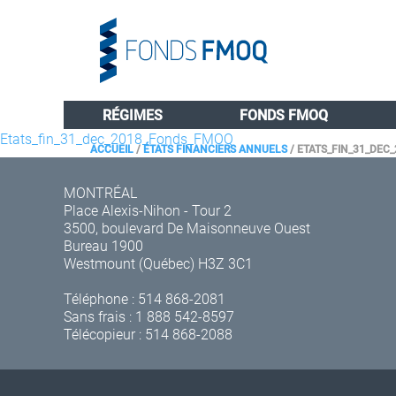
RÉGIMES
FONDS FMOQ
Etats_fin_31_dec_2018_Fonds_FMOQ
ACCUEIL
/
ÉTATS FINANCIERS ANNUELS
/
ETATS_FIN_31_DEC
MONTRÉAL
Place Alexis-Nihon - Tour 2
3500, boulevard De Maisonneuve Ouest
Bureau 1900
Westmount (Québec) H3Z 3C1
Téléphone :
514 868-2081
Sans frais :
1 888 542-8597
Télécopieur : 514 868-2088