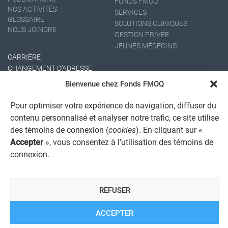
FONDS FMOQ
NOS ACTIVITÉS
SERVICES
GLOSSAIRE
SOLUTIONS CLINIQUES
NOUS JOINDRE
GESTION PRIVÉE
JEUNES MÉDECINS
CARRIÈRE
CHANGEMENT D'ADRESSE
Bienvenue chez Fonds FMOQ
Pour optimiser votre expérience de navigation, diffuser du
contenu personnalisé et analyser notre trafic, ce site utilise
des témoins de connexion (
cookies
). En cliquant sur «
Accepter
», vous consentez à l’utilisation des témoins de
connexion.
AVIS JURIDIQUE GÉNÉRAL
AVIS À L'USAGER
PROTECTION DES RENSEIGNEMENTS PERSONNELS
REFUSER
POLITIQUE DE TRAITEMENT DES PLAINTES
REGISTRE DES CONFLITS D'INTÉRÊTS
LIENS UTILES
ACCEPTER
ALERTE INTERNET