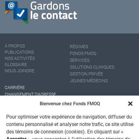
À PROPOS
RÉGIMES
PUBLICATIONS
FONDS FMOQ
NOS ACTIVITÉS
SERVICES
GLOSSAIRE
SOLUTIONS CLINIQUES
NOUS JOINDRE
GESTION PRIVÉE
JEUNES MÉDECINS
CARRIÈRE
CHANGEMENT D'ADRESSE
Bienvenue chez Fonds FMOQ
Pour optimiser votre expérience de navigation, diffuser du
contenu personnalisé et analyser notre trafic, ce site utilise
des témoins de connexion (
cookies
). En cliquant sur «
Accepter
», vous consentez à l’utilisation des témoins de