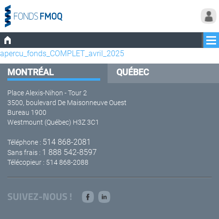
apercu_fonds_COMPLET_avril_2025
MONTRÉAL
QUÉBEC
Place Alexis-Nihon - Tour 2
3500, boulevard De Maisonneuve Ouest
Bureau 1900
Westmount (Québec) H3Z 3C1
514 868-2081
Téléphone :
1 888 542-8597
Sans frais :
Télécopieur : 514 868-2088
SUIVEZ-NOUS !