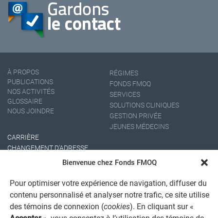
À PROPOS
RÉGIMES
PUBLICATIONS
FONDS FMOQ
NOS ACTIVITÉS
SERVICES
GLOSSAIRE
SOLUTIONS CLINIQUES
NOUS JOINDRE
GESTION PRIVÉE
JEUNES MÉDECINS
CARRIÈRE
CHANGEMENT D'ADRESSE
Bienvenue chez Fonds FMOQ
Pour optimiser votre expérience de navigation, diffuser du
contenu personnalisé et analyser notre trafic, ce site utilise
des témoins de connexion (
cookies
). En cliquant sur «
Accepter
», vous consentez à l’utilisation des témoins de