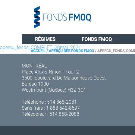
RÉGIMES
FONDS FMOQ
apercu_fonds_COMPLET_28mai_2021
ACCUEIL
/
APERÇU DES FONDS FMOQ
/
APERCU_FONDS_COMP
MONTRÉAL
Place Alexis-Nihon - Tour 2
3500, boulevard De Maisonneuve Ouest
Bureau 1900
Westmount (Québec) H3Z 3C1
Téléphone :
514 868-2081
Sans frais :
1 888 542-8597
Télécopieur : 514 868-2088