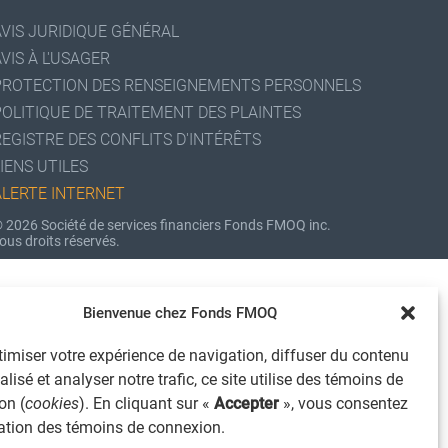
AVIS JURIDIQUE GÉNÉRAL
VIS À L'USAGER
PROTECTION DES RENSEIGNEMENTS PERSONNELS
POLITIQUE DE TRAITEMENT DES PLAINTES
REGISTRE DES CONFLITS D'INTÉRÊTS
IENS UTILES
ALERTE INTERNET
 2026 Société de services financiers Fonds FMOQ inc.
ous droits réservés.
Bienvenue chez Fonds FMOQ
imiser votre expérience de navigation, diffuser du contenu
lisé et analyser notre trafic, ce site utilise des témoins de
on (
cookies
). En cliquant sur «
Accepter
», vous consentez
isation des témoins de connexion.