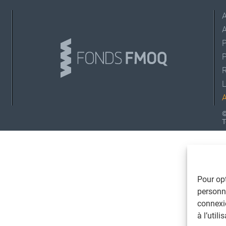
A
L
©
T
Pour opt
personna
connexi
à l’util