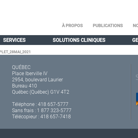
À PROPOS
PUBLICATIONS
NO
SERVICES
SOLUTIONS CLINIQUES
GE
LET_28MAI_2021
QUÉBEC
Place Iberville IV
2954, boulevard Laurier
Bureau 410
Québec (Québec) G1V 4T2
Téléphone :
418 657-5777
Sans frais :
1 877 323-5777
Télécopieur : 418 657-7418