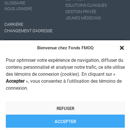
GLOSSAIRE
SOLUTIONS CLINIQUES
NOUS JOINDRE
GESTION PRIVÉE
JEUNES MÉDECINS
CARRIÈRE
CHANGEMENT D'ADRESSE
Bienvenue chez Fonds FMOQ
Pour optimiser votre expérience de navigation, diffuser du
contenu personnalisé et analyser notre trafic, ce site utilise
des témoins de connexion (
cookies
). En cliquant sur «
Accepter
», vous consentez à l’utilisation des témoins de
AVIS JURIDIQUE GÉNÉRAL
connexion.
AVIS À L'USAGER
PROTECTION DES RENSEIGNEMENTS PERSONNELS
POLITIQUE DE TRAITEMENT DES PLAINTES
REGISTRE DES CONFLITS D'INTÉRÊTS
REFUSER
LIENS UTILES
ALERTE INTERNET
ACCEPTER