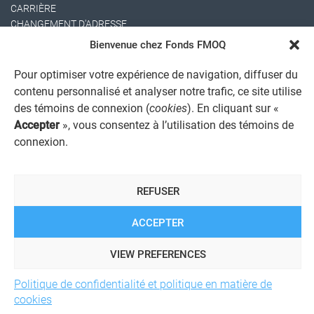
CARRIÈRE
CHANGEMENT D'ADRESSE
Bienvenue chez Fonds FMOQ
Pour optimiser votre expérience de navigation, diffuser du
contenu personnalisé et analyser notre trafic, ce site utilise
des témoins de connexion (
cookies
). En cliquant sur «
Accepter
», vous consentez à l’utilisation des témoins de
connexion.
AVIS JURIDIQUE GÉNÉRAL
AVIS À L'USAGER
PROTECTION DES RENSEIGNEMENTS PERSONNELS
REFUSER
POLITIQUE DE TRAITEMENT DES PLAINTES
REGISTRE DES CONFLITS D'INTÉRÊTS
LIENS UTILES
ACCEPTER
ALERTE INTERNET
VIEW PREFERENCES
Politique de confidentialité et politique en matière de
© 2026 Société de services financiers Fonds FMOQ inc.
Tous
cookies
droits réservés.