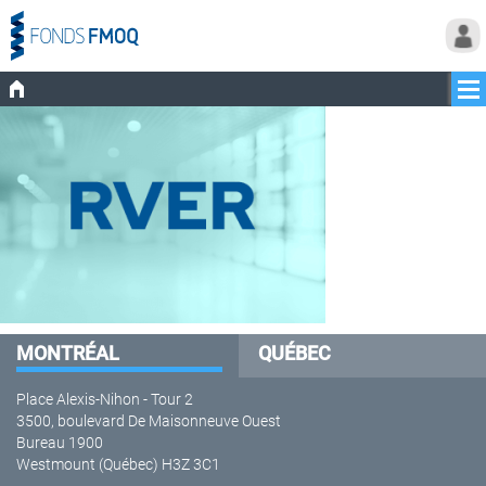
MONTRÉAL
QUÉBEC
Place Alexis-Nihon - Tour 2
3500, boulevard De Maisonneuve Ouest
Bureau 1900
Westmount (Québec) H3Z 3C1