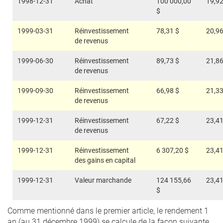
1998-12-31
Achat
100 000,00
19,92
$
1999-03-31
Réinvestissement
78,31 $
20,96
de revenus
1999-06-30
Réinvestissement
89,73 $
21,86
de revenus
1999-09-30
Réinvestissement
66,98 $
21,33
de revenus
1999-12-31
Réinvestissement
67,22 $
23,41
de revenus
1999-12-31
Réinvestissement
6 307,20 $
23,41
des gains en capital
1999-12-31
Valeur marchande
124 155,66
23,41
$
Comme mentionné dans le premier article, le rendement 1
an (au 31 décembre 1999) se calcule de la façon suivante