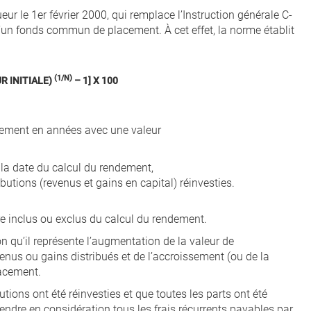
ur le 1er février 2000, qui remplace l’Instruction générale C-
d’un fonds commun de placement. À cet effet, la norme établit
(1/N)
R INITIALE)
– 1] X 100
ndement en années avec une valeur
 la date du calcul du rendement,
ributions (revenus et gains en capital) réinvesties.
tre inclus ou exclus du calcul du rendement.
n qu’il représente l’augmentation de la valeur de
enus ou gains distribués et de l’accroissement (ou de la
lacement.
utions ont été réinvesties et que toutes les parts ont été
rendre en considération tous les frais récurrents payables par