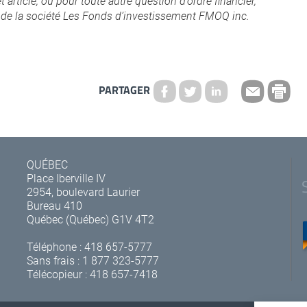
t article, ou pour toute autre question d’ordre financier,
 de la société Les Fonds d’investissement FMOQ inc.
PARTAGER
QUÉBEC
Place Iberville IV
2954, boulevard Laurier
Bureau 410
Québec (Québec) G1V 4T2
Téléphone :
418 657-5777
Sans frais :
1 877 323-5777
Télécopieur : 418 657-7418