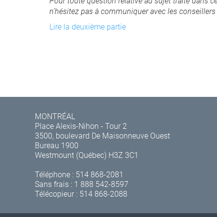
Pour toute question relative au sujet traité dans ce
n’hésitez pas à communiquer avec les conseillers
Lire la deuxième partie
MONTRÉAL
Place Alexis-Nihon - Tour 2
3500, boulevard De Maisonneuve Ouest
Bureau 1900
Westmount (Québec) H3Z 3C1
Téléphone :
514 868-2081
Sans frais :
1 888 542-8597
Télécopieur : 514 868-2088