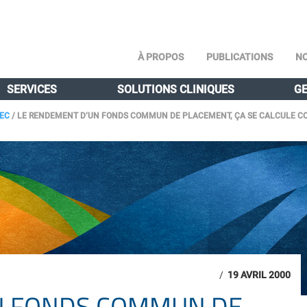
À PROPOS
PUBLICATIONS
NO
SERVICES
SOLUTIONS CLINIQUES
GE
BEC
/
LE RENDEMENT D’UN FONDS COMMUN DE PLACEMENT, ÇA SE CALCULE CO
/
19 AVRIL 2000
N FONDS COMMUN DE