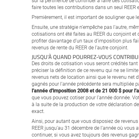
sur la pertinence de continuer à faire des cotisat
faire toutes les contributions dans un seul REER et
Premièrement, il est important de souligner que 
Ensuite, une stratégie n’empêche pas l’autre, mêm
cotisations ont été faites au REER du conjoint et
profiter davantage d’un taux d’imposition plus fai
revenus de rente du REER de l’autre conjoint.
JUSQU’À QUAND POURREZ-VOUS CONTRIBUE
Des droits de cotisation vous seront crédités tan
préciser la définition de ce revenu qui ne se limi
revenus nets de location ainsi que le revenu net 
gagnés pour l’année précédente sera multipliée pa
l’année d’imposition 2008 et de 21 000 $
pour l’
que vous pouvez cotiser pour l’année donnée. Vot
à la suite de la production de votre déclaration 
exact.
Ainsi, pour autant que vous disposiez de revenus 
REER jusqu’au 31 décembre de l’année où vous att
continuer, si vous avez toujours des revenus gag