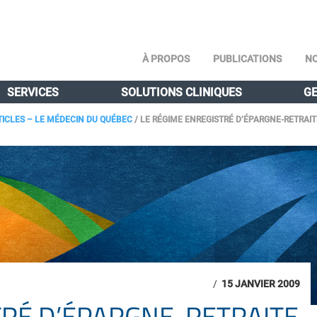
À PROPOS
PUBLICATIONS
NO
SERVICES
SOLUTIONS CLINIQUES
GE
TICLES – LE MÉDECIN DU QUÉBEC
/
LE RÉGIME ENREGISTRÉ D’ÉPARGNE-RETRAIT
/
15 JANVIER 2009
TRÉ D’ÉPARGNE-RETRAITE