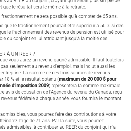
ions au REER du conjoint, croyant qu’il serait plus simple de
 que le résultat sera le même à la retraite.
le fractionnement ne sera possible qu’à compter de 65 ans.
e que le fractionnement pourrait être supérieur à 50 % si des
 que le fractionnement des revenus de pension est utilisé pour
ble du conjoint en lui attribuant jusqu’à la moitié des
R À UN REER ?
t que vous aurez un revenu gagné admissible. Il faut toutefois
te pas seulement au revenu d’emploi, mais inclut aussi les
d’entreprise. La somme de ces trois sources de revenus
r 18 % et le résultat obtenu (
maximum de 20 000 $ pour
année d’imposition 2009
) représentera la somme maximale
re avis de cotisation de l’Agence du revenu du Canada, reçu
de revenus fédérale à chaque année, vous fournira le montant
admissibles, vous pourrez faire des contributions à votre
eindrez l’âge de 71 ans. Par la suite, vous pourrez
nés admissibles, à contribuer au REER du conjoint qui n’a