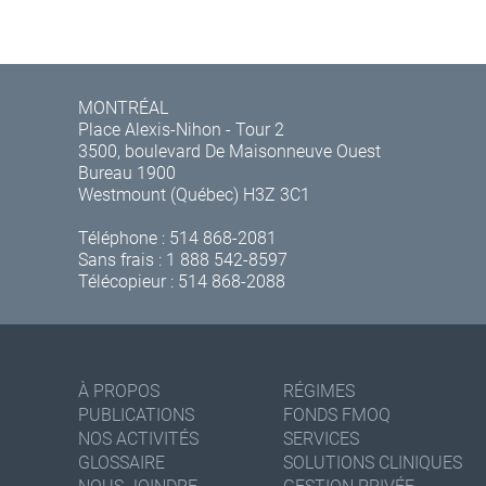
MONTRÉAL
Place Alexis-Nihon - Tour 2
3500, boulevard De Maisonneuve Ouest
Bureau 1900
Westmount (Québec) H3Z 3C1
Téléphone :
514 868-2081
Sans frais :
1 888 542-8597
Télécopieur : 514 868-2088
À PROPOS
RÉGIMES
PUBLICATIONS
FONDS FMOQ
NOS ACTIVITÉS
SERVICES
GLOSSAIRE
SOLUTIONS CLINIQUES
NOUS JOINDRE
GESTION PRIVÉE