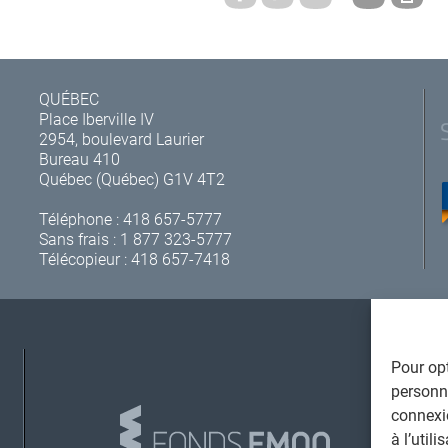
QUÉBEC
Place Iberville IV
2954, boulevard Laurier
Bureau 410
Québec (Québec) G1V 4T2
Téléphone :
418 657-5777
Sans frais :
1 877 323-5777
Télécopieur : 418 657-7418
Pour opt
A
personna
connexi
à l’util