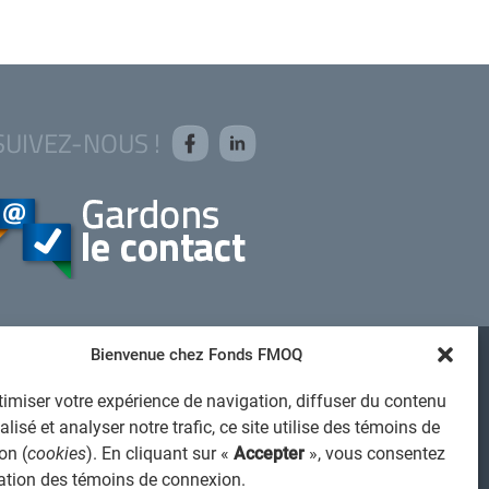
SUIVEZ-NOUS !
Bienvenue chez Fonds FMOQ
AVIS JURIDIQUE GÉNÉRAL
imiser votre expérience de navigation, diffuser du contenu
VIS À L'USAGER
lisé et analyser notre trafic, ce site utilise des témoins de
PROTECTION DES RENSEIGNEMENTS PERSONNELS
on (
cookies
). En cliquant sur «
Accepter
», vous consentez
isation des témoins de connexion.
POLITIQUE DE TRAITEMENT DES PLAINTES