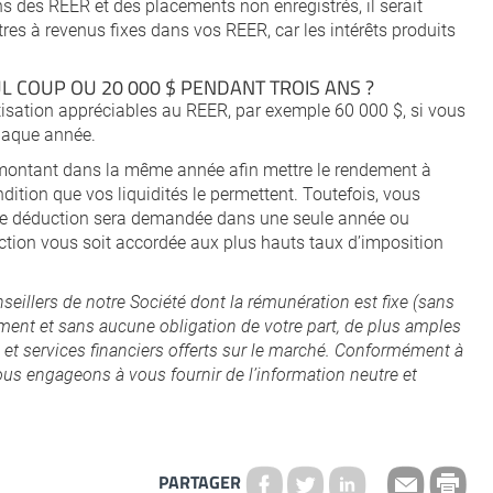
s des REER et des placements non enregistrés, il serait
res à revenus fixes dans vos REER, car les intérêts produits
UL COUP OU 20 000 $ PENDANT TROIS ANS ?
otisation appréciables au REER, par exemple 60 000 $, si vous
haque année.
le montant dans la même année afin mettre le rendement à
ndition que vos liquidités le permettent. Toutefois, vous
eine déduction sera demandée dans une seule année ou
uction vous soit accordée aux plus hauts taux d’imposition
seillers de notre Société dont
la rémunération est fixe (sans
ment et sans aucune obligation de votre part, de plus amples
et services financiers offerts
sur le marché. Conformément à
us engageons à vous fournir de l’information neutre et
PARTAGER