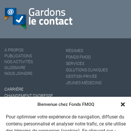
À PROPOS
RÉGIMES
PUBLICATIONS
FONDS FMOQ
NOS ACTIVITÉS
SERVICES
GLOSSAIRE
SOLUTIONS CLINIQUES
NOUS JOINDRE
GESTION PRIVÉE
JEUNES MÉDECINS
CARRIÈRE
CHANGEMENT D'ADRESSE
Bienvenue chez Fonds FMOQ
Pour optimiser votre expérience de navigation, diffuser du
contenu personnalisé et analyser notre trafic, ce site utilise
des témoins de connexion (
cookies
). En cliquant sur «