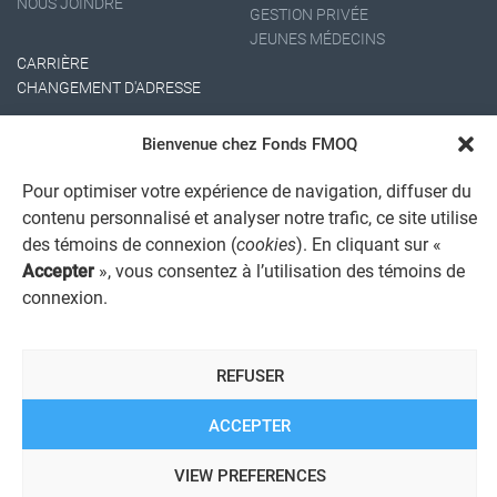
NOUS JOINDRE
GESTION PRIVÉE
JEUNES MÉDECINS
CARRIÈRE
CHANGEMENT D'ADRESSE
Bienvenue chez Fonds FMOQ
Pour optimiser votre expérience de navigation, diffuser du
contenu personnalisé et analyser notre trafic, ce site utilise
des témoins de connexion (
cookies
). En cliquant sur «
Accepter
», vous consentez à l’utilisation des témoins de
AVIS JURIDIQUE GÉNÉRAL
connexion.
AVIS À L'USAGER
PROTECTION DES RENSEIGNEMENTS PERSONNELS
POLITIQUE DE TRAITEMENT DES PLAINTES
REFUSER
REGISTRE DES CONFLITS D'INTÉRÊTS
LIENS UTILES
ALERTE INTERNET
ACCEPTER
VIEW PREFERENCES