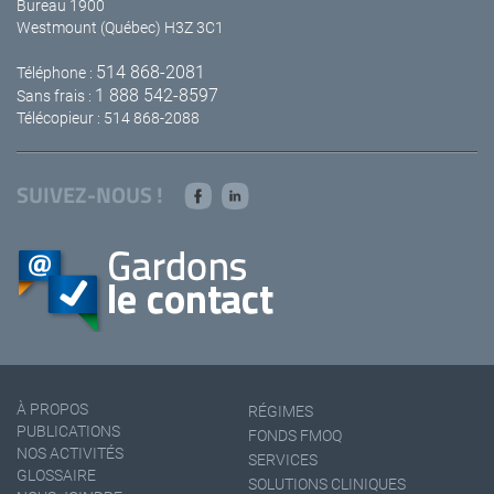
Bureau 1900
Westmount (Québec) H3Z 3C1
514 868-2081
Téléphone :
1 888 542-8597
Sans frais :
Télécopieur : 514 868-2088
SUIVEZ-NOUS !
À PROPOS
RÉGIMES
PUBLICATIONS
FONDS FMOQ
NOS ACTIVITÉS
SERVICES
GLOSSAIRE
SOLUTIONS CLINIQUES