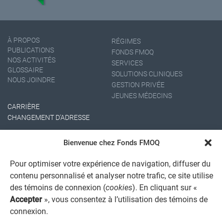
À PROPOS
RÉGIMES
PUBLICATIONS
FONDS FMOQ
NOS ACTIVITÉS
SERVICES
GLOSSAIRE
SOLUTIONS CLINIQUES
NOUS JOINDRE
GESTION PRIVÉE
JEUNES MÉDECINS
CARRIÈRE
CHANGEMENT D'ADRESSE
Bienvenue chez Fonds FMOQ
Pour optimiser votre expérience de navigation, diffuser du
contenu personnalisé et analyser notre trafic, ce site utilise
des témoins de connexion (
cookies
). En cliquant sur «
Accepter
», vous consentez à l’utilisation des témoins de
AVIS JURIDIQUE GÉNÉRAL
connexion.
AVIS À L'USAGER