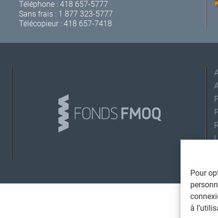
Téléphone :
418 657-5777
Sans frais :
1 877 323-5777
Télécopieur : 418 657-7418
A
L
©
Pour opt
T
personna
connexi
à l’util