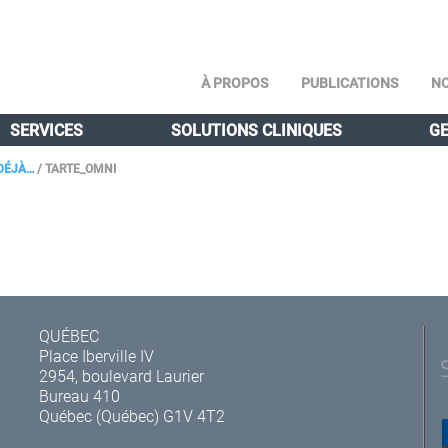
À PROPOS
PUBLICATIONS
NO
SERVICES
SOLUTIONS CLINIQUES
GE
DÉJÀ…
/
TARTE_OMNI
QUÉBEC
Place Iberville IV
2954, boulevard Laurier
Bureau 410
Québec (Québec) G1V 4T2