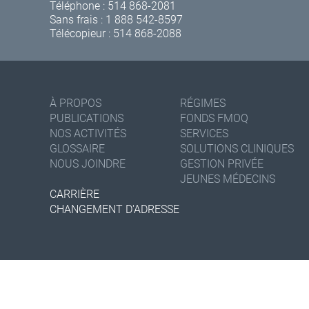
Téléphone :
514 868-2081
Sans frais :
1 888 542-8597
Télécopieur : 514 868-2088
À PROPOS
RÉGIMES
PUBLICATIONS
FONDS FMOQ
NOS ACTIVITÉS
SERVICES
GLOSSAIRE
SOLUTIONS CLINIQUES
NOUS JOINDRE
GESTION PRIVÉE
JEUNES MÉDECINS
CARRIÈRE
CHANGEMENT D'ADRESSE