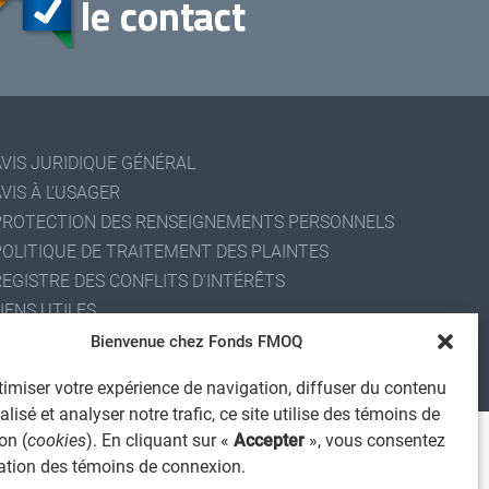
AVIS JURIDIQUE GÉNÉRAL
VIS À L'USAGER
PROTECTION DES RENSEIGNEMENTS PERSONNELS
POLITIQUE DE TRAITEMENT DES PLAINTES
REGISTRE DES CONFLITS D'INTÉRÊTS
IENS UTILES
ALERTE INTERNET
Bienvenue chez Fonds FMOQ
 2026 Société de services financiers Fonds FMOQ inc.
imiser votre expérience de navigation, diffuser du contenu
ous droits réservés.
lisé et analyser notre trafic, ce site utilise des témoins de
on (
cookies
). En cliquant sur «
Accepter
», vous consentez
isation des témoins de connexion.