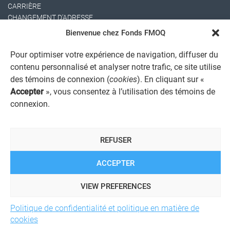
CARRIÈRE
CHANGEMENT D'ADRESSE
Bienvenue chez Fonds FMOQ
Pour optimiser votre expérience de navigation, diffuser du
contenu personnalisé et analyser notre trafic, ce site utilise
des témoins de connexion (
cookies
). En cliquant sur «
Accepter
», vous consentez à l’utilisation des témoins de
connexion.
AVIS JURIDIQUE GÉNÉRAL
AVIS À L'USAGER
PROTECTION DES RENSEIGNEMENTS PERSONNELS
REFUSER
POLITIQUE DE TRAITEMENT DES PLAINTES
REGISTRE DES CONFLITS D'INTÉRÊTS
LIENS UTILES
ACCEPTER
ALERTE INTERNET
VIEW PREFERENCES
Politique de confidentialité et politique en matière de
© 2026 Société de services financiers Fonds FMOQ inc.
Tous
cookies
droits réservés.