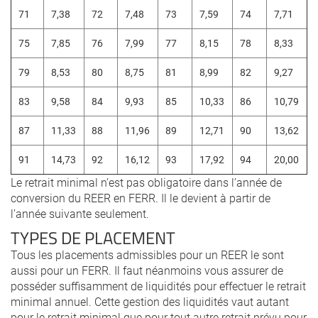
71
7,38
72
7,48
73
7,59
74
7,71
75
7,85
76
7,99
77
8,15
78
8,33
79
8,53
80
8,75
81
8,99
82
9,27
83
9,58
84
9,93
85
10,33
86
10,79
87
11,33
88
11,96
89
12,71
90
13,62
91
14,73
92
16,12
93
17,92
94
20,00
Le retrait minimal n’est pas obligatoire dans l’année de
conversion du REER en FERR. Il le devient à partir de
l’année suivante seulement.
TYPES DE PLACEMENT
Tous les placements admissibles pour un REER le sont
aussi pour un FERR. Il faut néanmoins vous assurer de
posséder suffisamment de liquidités pour effectuer le retrait
minimal annuel. Cette gestion des liquidités vaut autant
pour le retrait minimal que pour tout autre retrait prévu pour