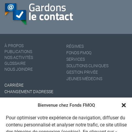
À PROPOS
RÉGIMES
PUBLICATIONS
FONDS FMOQ
NOS ACTIVITÉS
SERVICES
GLOSSAIRE
SOLUTIONS CLINIQUES
NOUS JOINDRE
GESTION PRIVÉE
JEUNES MÉDECINS
CARRIÈRE
CHANGEMENT D'ADRESSE
Bienvenue chez Fonds FMOQ
Pour optimiser votre expérience de navigation, diffuser du
contenu personnalisé et analyser notre trafic, ce site utilise
des témoins de connexion (
cookies
). En cliquant sur «