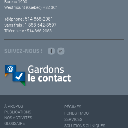
Bureau 1900
Westmount (Québec) H3Z 3C1
514 868-2081
Téléphone :
1 888 542-8597
Sans frais :
Télécopieur : 514 868-2088
SUIVEZ-NOUS !
À PROPOS
RÉGIMES
PUBLICATIONS
FONDS FMOQ
NOS ACTIVITÉS
SERVICES
GLOSSAIRE
SOLUTIONS CLINIQUES