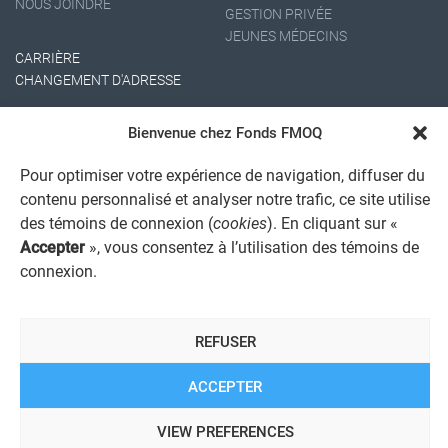
NOUS JOINDRE
GESTION PRIVÉE
JEUNES MÉDECINS
CARRIÈRE
CHANGEMENT D'ADRESSE
Bienvenue chez Fonds FMOQ
Pour optimiser votre expérience de navigation, diffuser du
contenu personnalisé et analyser notre trafic, ce site utilise
des témoins de connexion (
cookies
). En cliquant sur «
Accepter
», vous consentez à l’utilisation des témoins de
AVIS JURIDIQUE GÉNÉRAL
connexion.
AVIS À L'USAGER
PROTECTION DES RENSEIGNEMENTS PERSONNELS
POLITIQUE DE TRAITEMENT DES PLAINTES
REGISTRE DES CONFLITS D'INTÉRÊTS
REFUSER
LIENS UTILES
ALERTE INTERNET
ACCEPTER
VIEW PREFERENCES