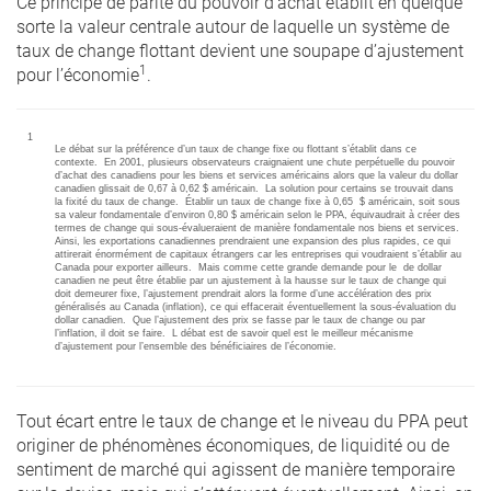
Ce principe de parité du pouvoir d’achat établit en quelque
sorte la valeur centrale autour de laquelle un système de
taux de change flottant devient une soupape d’ajustement
1
pour l’économie
.
1
Le débat sur la préférence d’un taux de change fixe ou flottant s’établit dans ce
contexte. En 2001, plusieurs observateurs craignaient une chute perpétuelle du pouvoir
d’achat des canadiens pour les biens et services américains alors que la valeur du dollar
canadien glissait de 0,67 à 0,62 $ américain. La solution pour certains se trouvait dans
la fixité du taux de change. Établir un taux de change fixe à 0,65 $ américain, soit sous
sa valeur fondamentale d’environ 0,80 $ américain selon le PPA, équivaudrait à créer des
termes de change qui sous-évalueraient de manière fondamentale nos biens et services.
Ainsi, les exportations canadiennes prendraient une expansion des plus rapides, ce qui
attirerait énormément de capitaux étrangers car les entreprises qui voudraient s’établir au
Canada pour exporter ailleurs. Mais comme cette grande demande pour le de dollar
canadien ne peut être établie par un ajustement à la hausse sur le taux de change qui
doit demeurer fixe, l’ajustement prendrait alors la forme d’une accélération des prix
généralisés au Canada (inflation), ce qui effacerait éventuellement la sous-évaluation du
dollar canadien. Que l’ajustement des prix se fasse par le taux de change ou par
l’inflation, il doit se faire. L débat est de savoir quel est le meilleur mécanisme
d’ajustement pour l’ensemble des bénéficiaires de l’économie.
Tout écart entre le taux de change et le niveau du PPA peut
originer de phénomènes économiques, de liquidité ou de
sentiment de marché qui agissent de manière temporaire