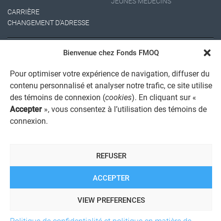
JEUNES MÉDECINS
CARRIÈRE
CHANGEMENT D'ADRESSE
Bienvenue chez Fonds FMOQ
Pour optimiser votre expérience de navigation, diffuser du
contenu personnalisé et analyser notre trafic, ce site utilise
des témoins de connexion (
cookies
). En cliquant sur «
Accepter
», vous consentez à l’utilisation des témoins de
AVIS JURIDIQUE GÉNÉRAL
connexion.
AVIS À L'USAGER
PROTECTION DES RENSEIGNEMENTS PERSONNELS
POLITIQUE DE TRAITEMENT DES PLAINTES
REGISTRE DES CONFLITS D'INTÉRÊTS
REFUSER
LIENS UTILES
ALERTE INTERNET
ACCEPTER
VIEW PREFERENCES
© 2026 Société de services financiers Fonds FMOQ inc.
Tous
Politique de confidentialité et politique en matière de