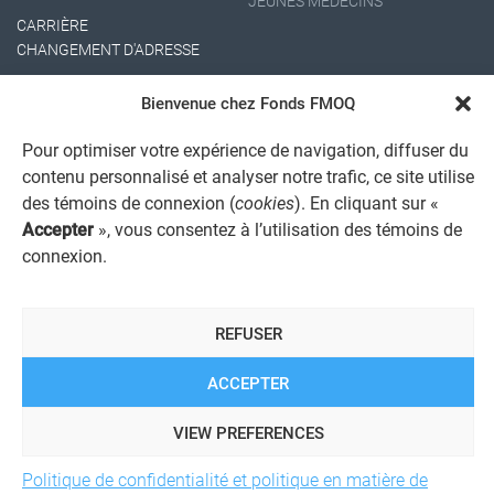
JEUNES MÉDECINS
CARRIÈRE
CHANGEMENT D'ADRESSE
Bienvenue chez Fonds FMOQ
Pour optimiser votre expérience de navigation, diffuser du
contenu personnalisé et analyser notre trafic, ce site utilise
des témoins de connexion (
cookies
). En cliquant sur «
Accepter
», vous consentez à l’utilisation des témoins de
AVIS JURIDIQUE GÉNÉRAL
connexion.
AVIS À L'USAGER
PROTECTION DES RENSEIGNEMENTS PERSONNELS
POLITIQUE DE TRAITEMENT DES PLAINTES
REFUSER
REGISTRE DES CONFLITS D'INTÉRÊTS
LIENS UTILES
ALERTE INTERNET
ACCEPTER
VIEW PREFERENCES
© 2026 Société de services financiers Fonds FMOQ inc.
Tous
Politique de confidentialité et politique en matière de