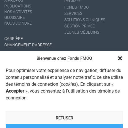
À PROPOS
RÉGIMES
PUBLICATIONS
FONDS FMOQ
NOS ACTIVITÉS
SERVICES
GLOSSAIRE
SOLUTIONS CLINIQUES
NOUS JOINDRE
GESTION PRIVÉE
JEUNES MÉDECINS
CARRIÈRE
CHANGEMENT D'ADRESSE
Bienvenue chez Fonds FMOQ
Pour optimiser votre expérience de navigation, diffuser du
contenu personnalisé et analyser notre trafic, ce site utilise
des témoins de connexion (
cookies
). En cliquant sur «
Accepter
», vous consentez à l’utilisation des témoins de
AVIS JURIDIQUE GÉNÉRAL
connexion.
AVIS À L'USAGER
PROTECTION DES RENSEIGNEMENTS PERSONNELS
POLITIQUE DE TRAITEMENT DES PLAINTES
REFUSER
REGISTRE DES CONFLITS D'INTÉRÊTS
LIENS UTILES