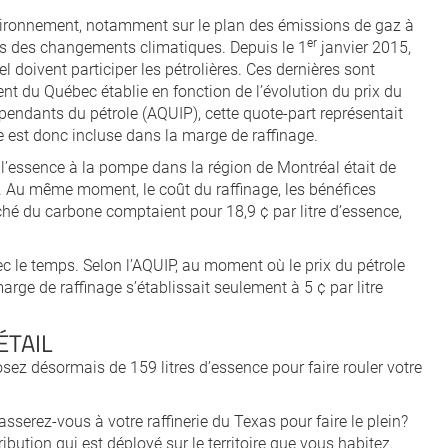
nvironnement, notamment sur le plan des émissions de gaz à
er
es des changements climatiques. Depuis le 1
janvier 2015,
doivent participer les pétrolières. Ces dernières sont
t du Québec établie en fonction de l’évolution du prix du
pendants du pétrole (AQUIP), cette quote-part représentait
e est donc incluse dans la marge de raffinage.
 l’essence à la pompe dans la région de Montréal était de
6. Au même moment, le coût du raffinage, les bénéfices
rché du carbone comptaient pour 18,9 ¢ par litre d’essence,
 le temps. Selon l’AQUIP, au moment où le prix du pétrole
rge de raffinage s’établissait seulement à 5 ¢ par litre
ÉTAIL
posez désormais de 159 litres d’essence pour faire rouler votre
sserez-vous à votre raffinerie du Texas pour faire le plein?
ribution qui est déployé sur le territoire que vous habitez.