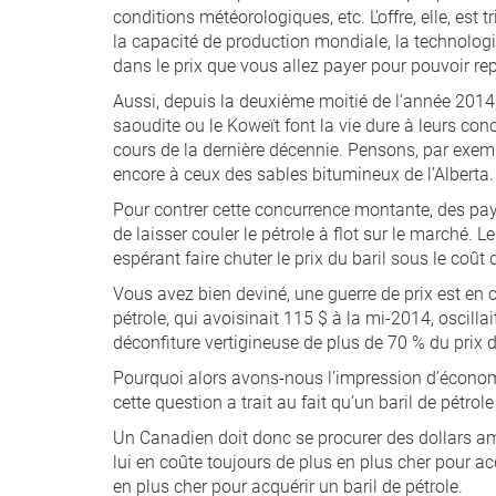
conditions météorologiques, etc. L’offre, elle, est 
la capacité de production mondiale, la technologie
dans le prix que vous allez payer pour pouvoir repa
Aussi, depuis la deuxième moitié de l’année 201
saoudite ou le Koweït font la vie dure à leurs co
cours de la dernière décennie. Pensons, par exem
encore à ceux des sables bitumineux de l’Alberta.
Pour contrer cette concurrence montante, des pays
de laisser couler le pétrole à flot sur le marché. L
espérant faire chuter le prix du baril sous le co
Vous avez bien deviné, une guerre de prix est en c
pétrole, qui avoisinait 115 $ à la mi-2014, oscilla
déconfiture vertigineuse de plus de 70 % du prix d
Pourquoi alors avons-nous l’impression d’économ
cette question a trait au fait qu’un baril de pétro
Un Canadien doit donc se procurer des dollars amér
lui en coûte toujours de plus en plus cher pour acqué
en plus cher pour acquérir un baril de pétrole.