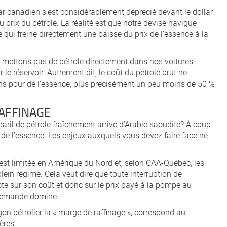
lar canadien s’est considérablement déprécié devant le dollar
u prix du pétrole. La réalité est que notre devise navigue
 qui freine directement une baisse du prix de l’essence à la
 mettons pas de pétrole directement dans nos voitures.
 le réservoir. Autrement dit, le coût du pétrole brut ne
ns pour de l’essence, plus précisément un peu moins de 50 %
RAFFINAGE
baril de pétrole fraîchement arrivé d’Arabie saoudite? À coup
e de l’essence. Les enjeux auxquels vous devez faire face ne
e est limitée en Amérique du Nord et, selon CAA-Québec, les
lein régime. Cela veut dire que toute interruption de
cte sur son coût et donc sur le prix payé à la pompe au
a demande domine.
on pétrolier la « marge de raffinage », correspond au
ères.