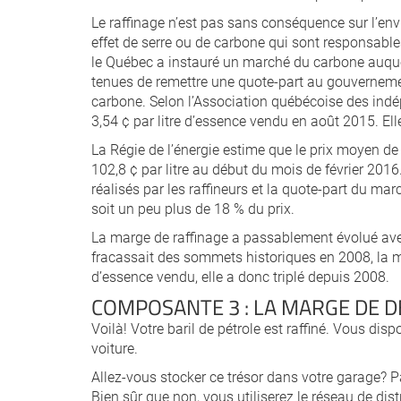
Le raffinage n’est pas sans conséquence sur l’e
effet de serre ou de carbone qui sont responsabl
le Québec a instauré un marché du carbone auquel 
tenues de remettre une quote-part au gouvernemen
carbone. Selon l’Association québécoise des indé
3,54 ¢ par litre d’essence vendu en août 2015. Ell
La Régie de l’énergie estime que le prix moyen de
102,8 ¢ par litre au début du mois de février 201
réalisés par les raffineurs et la quote-part du ma
soit un peu plus de 18 % du prix.
La marge de raffinage a passablement évolué avec
fracassait des sommets historiques en 2008, la ma
d’essence vendu, elle a donc triplé depuis 2008.
COMPOSANTE 3 : LA MARGE DE D
Voilà! Votre baril de pétrole est raffiné. Vous dis
voiture.
Allez-vous stocker ce trésor dans votre garage? Pa
Bien sûr que non, vous utiliserez le réseau de dist