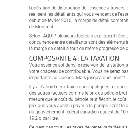
L’opération de distribution de l’essence à travers 
réalisent les détaillants qui vous vendent de l’ess
début de février 2016, la marge de détail comptai
de Montréal.
Selon l’AQUIP, plusieurs facteurs expliquent l’évol
concurrence entre détaillants sont des éléments i
la marge de détail a tout de même progressé de p
COMPOSANTE 4 : LA TAXATION
Votre essence est dans le réservoir de la station-
votre chapeau de contribuable. Vous ne serez pas 
importante au Québec. Mais jusqu’à quel point?
Il y a d’abord deux taxes qui s’appliquent et qui 
des autres facteurs comme le prix du pétrole brut
mesure que le coût du pétrole brut fléchit, le coû
prix que vous aurez à payer à la pompe. C’est le p
du gouvernement fédéral canadien qui est de 10 ¢ p
19,2 ¢ par litre.
Ce n’est pas tout! Les taxes de vente variables s’