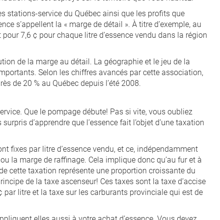
les stations-service du Québec ainsi que les profits que
ence s’appellent la « marge de détail ». À titre d’exemple, au
t pour 7,6 ¢ pour chaque litre d’essence vendu dans la région
ution de la marge au détail. La géographie et le jeu de la
mportants. Selon les chiffres avancés par cette association,
rès de 20 % au Québec depuis l’été 2008.
service. Que le pompage débute! Pas si vite, vous oubliez
surpris d’apprendre que l’essence fait l’objet d’une taxation
sont fixes par litre d’essence vendu, et ce, indépendamment
 ou la marge de raffinage. Cela implique donc qu’au fur et à
t de cette taxation représente une proportion croissante du
rincipe de la taxe ascenseur! Ces taxes sont la taxe d’accise
ar litre et la taxe sur les carburants provinciale qui est de
appliquent elles aussi à votre achat d’essence. Vous devez