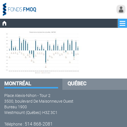
MONTRÉAL
QUÉBEC
Place Alexis-Nihon - Tour 2
3500, boulevard De Maisonneuve Ouest
Bureau 1900
Westmount (Québec) H3Z 3C1
514 868-2081
Téléphone :