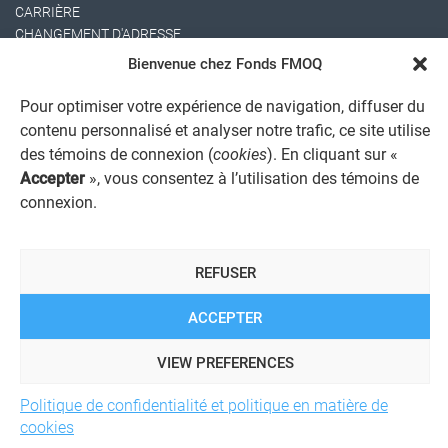
CARRIÈRE
CHANGEMENT D'ADRESSE
Bienvenue chez Fonds FMOQ
Pour optimiser votre expérience de navigation, diffuser du
contenu personnalisé et analyser notre trafic, ce site utilise
des témoins de connexion (
cookies
). En cliquant sur «
Accepter
», vous consentez à l’utilisation des témoins de
connexion.
AVIS JURIDIQUE GÉNÉRAL
AVIS À L'USAGER
PROTECTION DES RENSEIGNEMENTS PERSONNELS
REFUSER
POLITIQUE DE TRAITEMENT DES PLAINTES
REGISTRE DES CONFLITS D'INTÉRÊTS
LIENS UTILES
ACCEPTER
ALERTE INTERNET
VIEW PREFERENCES
Politique de confidentialité et politique en matière de
© 2026 Société de services financiers Fonds FMOQ inc.
Tous
cookies
droits réservés.