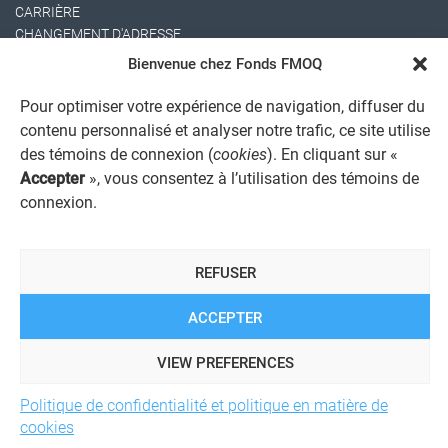
CARRIÈRE
CHANGEMENT D'ADRESSE
Bienvenue chez Fonds FMOQ
Pour optimiser votre expérience de navigation, diffuser du
contenu personnalisé et analyser notre trafic, ce site utilise
des témoins de connexion (
cookies
). En cliquant sur «
Accepter
», vous consentez à l’utilisation des témoins de
connexion.
AVIS JURIDIQUE GÉNÉRAL
AVIS À L'USAGER
PROTECTION DES RENSEIGNEMENTS PERSONNELS
REFUSER
POLITIQUE DE TRAITEMENT DES PLAINTES
REGISTRE DES CONFLITS D'INTÉRÊTS
LIENS UTILES
ACCEPTER
ALERTE INTERNET
VIEW PREFERENCES
Politique de confidentialité et politique en matière de
© 2026 Société de services financiers Fonds FMOQ inc.
Tous
cookies
droits réservés.