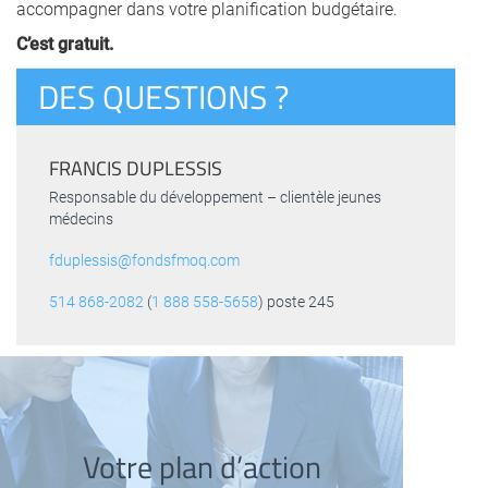
accompagner dans votre planification budgétaire.
C’est gratuit.
DES QUESTIONS ?
FRANCIS DUPLESSIS
Responsable du développement – clientèle jeunes
médecins
fduplessis@fondsfmoq.com
514 868-2082
(
1 888 558-5658
) poste 245
Votre plan d’action