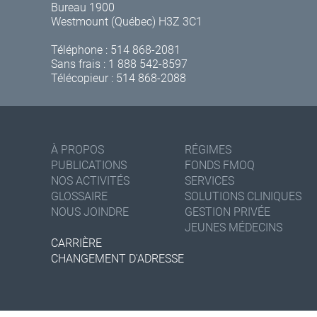
Bureau 1900
Westmount (Québec) H3Z 3C1
Téléphone :
514 868-2081
Sans frais :
1 888 542-8597
Télécopieur : 514 868-2088
À PROPOS
RÉGIMES
PUBLICATIONS
FONDS FMOQ
NOS ACTIVITÉS
SERVICES
GLOSSAIRE
SOLUTIONS CLINIQUES
NOUS JOINDRE
GESTION PRIVÉE
JEUNES MÉDECINS
CARRIÈRE
CHANGEMENT D'ADRESSE