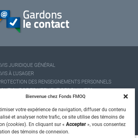
AVIS JURIDIQUE GÉNÉRAL
VIS À L'USAGER
PROTECTION DES RENSEIGNEMENTS PERSONNELS
POLITIQUE DE TRAITEMENT DES PLAINTES
Bienvenue chez Fonds FMOQ
REGISTRE DES CONFLITS D'INTÉRÊTS
IENS UTILES
imiser votre expérience de navigation, diffuser du contenu
ALERTE INTERNET
lisé et analyser notre trafic, ce site utilise des témoins de
on (
cookies
). En cliquant sur «
Accepter
», vous consentez
 2026 Société de services financiers Fonds FMOQ inc.
ous droits réservés.
isation des témoins de connexion.