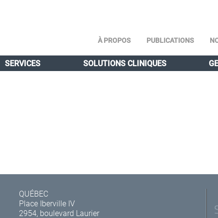
À PROPOS
PUBLICATIONS
NO
SERVICES
SOLUTIONS CLINIQUES
GE
QUÉBEC
Place Iberville IV
2954, boulevard Laurier