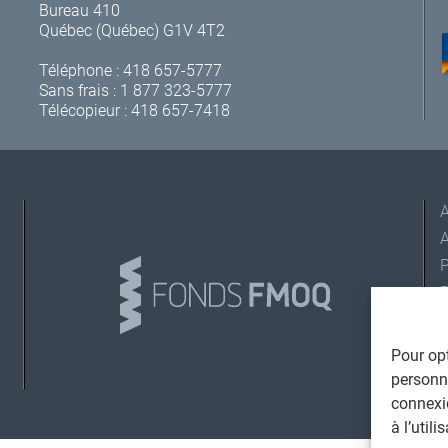
Bureau 410
Québec (Québec) G1V 4T2
Téléphone :
418 657-5777
Sans frais :
1 877 323-5777
Télécopieur : 418 657-7418
A
L
Pour opt
personna
connexi
©
T
à l’util