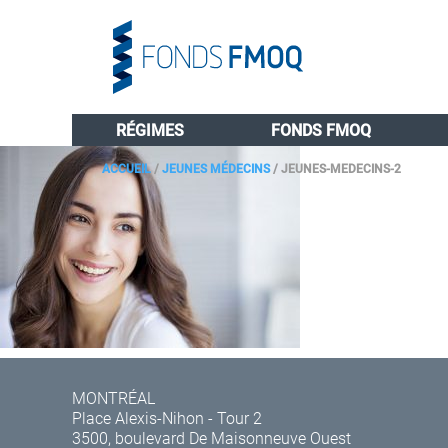
RÉGIMES
FONDS FMOQ
ACCUEIL
/
JEUNES MÉDECINS
/
JEUNES-MEDECINS-2
MONTRÉAL
Place Alexis-Nihon - Tour 2
3500, boulevard De Maisonneuve Ouest