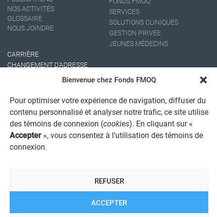
FONDS FMOQ
NOS ACTIVITÉS
SERVICES
GLOSSAIRE
SOLUTIONS CLINIQUES
NOUS JOINDRE
GESTION PRIVÉE
JEUNES MÉDECINS
CARRIÈRE
CHANGEMENT D'ADRESSE
Bienvenue chez Fonds FMOQ
Pour optimiser votre expérience de navigation, diffuser du
contenu personnalisé et analyser notre trafic, ce site utilise
des témoins de connexion (
cookies
). En cliquant sur «
Accepter
», vous consentez à l’utilisation des témoins de
connexion.
AVIS JURIDIQUE GÉNÉRAL
AVIS À L'USAGER
PROTECTION DES RENSEIGNEMENTS PERSONNELS
REFUSER
POLITIQUE DE TRAITEMENT DES PLAINTES
REGISTRE DES CONFLITS D'INTÉRÊTS
LIENS UTILES
ACCEPTER
ALERTE INTERNET